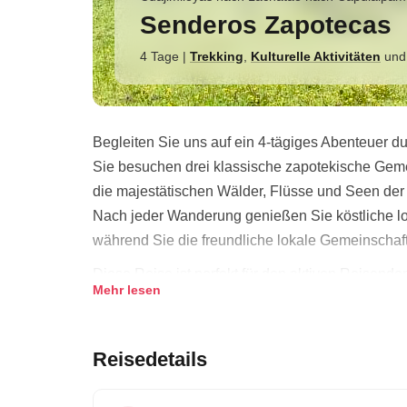
Senderos Zapotecas
4 Tage
|
Trekking
,
Kulturelle Aktivitäten
un
Begleiten Sie uns auf ein 4-tägiges Abenteuer 
Sie besuchen drei klassische zapotekische Geme
die majestätischen Wälder, Flüsse und Seen der
Nach jeder Wanderung genießen Sie köstliche lo
während Sie die freundliche lokale Gemeinschaf
Diese Reise ist perfekt für den aktiven Reisenden
Mehr lesen
eintauchen möchte. Verpassen Sie nicht die Gele
Berge aus erster Hand zu erleben. Buchen Sie jet
Bergabenteuer vor.
Reisedetails