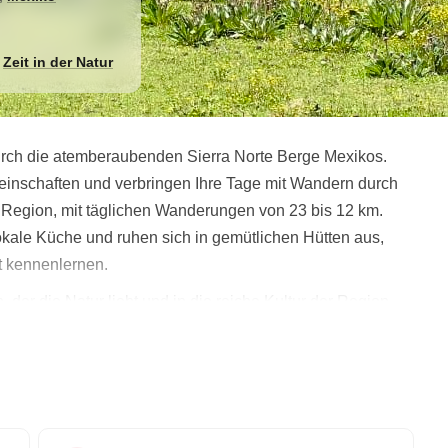
d
Zeit in der Natur
durch die atemberaubenden Sierra Norte Berge Mexikos.
inschaften und verbringen Ihre Tage mit Wandern durch
 Region, mit täglichen Wanderungen von 23 bis 12 km.
kale Küche und ruhen sich in gemütlichen Hütten aus,
t kennenlernen.
, der die Natur liebt und in die reiche Kultur der Region
genheit, die Schönheit und Geschichte der Sierra Norte
zt Ihre Reise und bereiten Sie sich auf ein klassisches