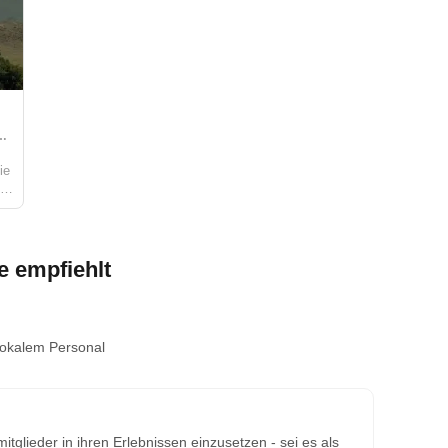
nheimische kennenlernen, Historische Stätten
ie
 empfiehlt
okalem Personal
glieder in ihren Erlebnissen einzusetzen - sei es als