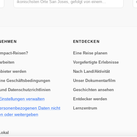
ikonischsten Orte San Joses, gefolgt von einem
köstlichen Abendessen in einem lokalen Restaurant. Sie
beginnen Ihre Reise im Parque Nacional und spazieren
durch die historischen Viertel Amón...
NEHMEN
ENTDECKEN
Impact-Reisen?
Eine Reise planen
arbeiten
Vorgefertigte Erlebnisse
bieter werden
Nach Land/Aktivität
ine Geschäftsbedingungen
Unser Dokumentarfilm
und Datenschutzrichtlinien
Geschichten ansehen
instellungen verwalten
Entdecker werden
ersonenbezogenen Daten nicht
Lernzentrum
en oder weitergeben
okal