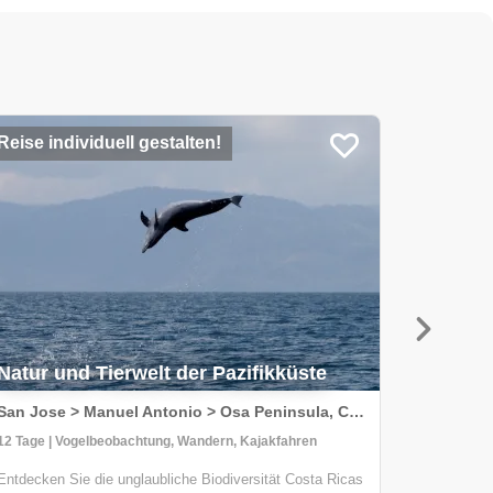
Reise individuell gestalten!
Reise in
Trekki
Natur und Tierwelt der Pazifikküste
ländli
San Jose > Manuel Antonio > Osa Peninsula, Costa Rica
12 Tage | Vogelbeobachtung, Wandern, Kajakfahren
11 Tage | 
Entdecken Sie die unglaubliche Biodiversität Costa Ricas
Eine groß