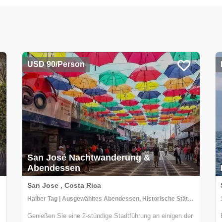
USD 90/Person
San José Nachtwanderung &
Abendessen
San Jose , Costa Rica
Halber Tag | Ausgewähltes Abendessen, Historische Stätten, Stadtrundgänge
Genießen Sie eine 2-stündige Stadtführung an einigen der