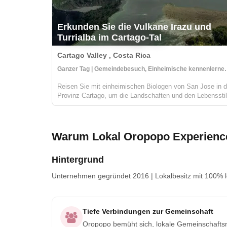
Erkunden Sie die Vulkane Irazu und
Turrialba im Cartago-Tal
Cartago Valley , Costa Rica
Ganzer Tag | Gemeindebesuch, Ei
Reisen Sie mit einheimischen Biologen von San Jose in d
Provinz Cartago, um die Landschaften und den Lebensstil
auf dem Land am Fuße zweier unglaublicher Vulkane zu
entdecken. Auf dieser ganztägigen Tour wandern Sie
entlang eines der größten akt...
Warum Lokal Oropopo Experience
Hintergrund
Unternehmen
gegründet 2016
|
Lokalbesitz
mit 100% l
Tiefe Verbindungen zur Gemeinschaft
Oropopo bemüht sich, lokale Gemeinschaftsmit