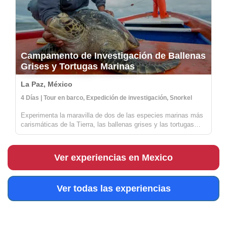
Campamento de Investigación de Ballenas
Grises y Tortugas Marinas
La Paz, México
4 Días | Tour en barco, Expedición de investigación, Snorkel
Experimenta la maravilla de dos de las especies marinas más
carismáticas de la Tierra, las ballenas grises y las tortugas
marinas en peligro de extinción, todo desde el majestuoso
entorno del campamento de investigación de tortugas marinas
de RED ...
Ver experiencias en Mexico
Ver todas las experiencias