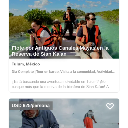
Flote por Antiguos Canales Mayas en la
Reserva de Sian Ka'an
Tulum, México
Día Completo | Tour en barco, Visita a la comunidad, Actividades culturales
¿Está buscando una aventura inolvidable en Tulum? ¡No
busque más que la reserva de la biosfera de Sian Ka'an! A
solo una corta distancia de Tulum, esta reserva ofrece la
oportunidad de explorar antiguos canales mayas y flotar por
las refrescantes ...
USD 925/persona