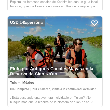
Explora los famosos canales de Xochimilco con un guía local,
Ricardo, quien te llevará a rincones ocultos de la región que no
son visitados por otros viajeros. Mientras que muchas
embarcaciones en Xochimilco se utilizan para fiestas, este
tour ofrece una experiencia única...
USD 145/persona
Flote por Antiguos Canales Mayas en la
Reserva de Sian Ka'an
Tulum, México
Día Completo | Tour en barco, Visita a la comunidad, Actividades culturales
¿Está buscando una aventura inolvidable en Tulum? ¡No
busque más que la reserva de la biosfera de Sian Ka'an! A
solo una corta distancia de Tulum, esta reserva ofrece la