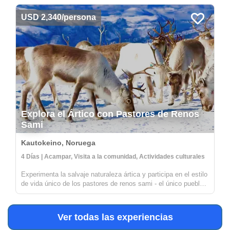
oportunidad de explorar antiguos canales mayas y flotar por
las refrescantes ...
USD 2,340/persona
Explora el Ártico con Pastores de Renos
Sami
Kautokeino, Noruega
4 Días | Acampar, Visita a la comunidad, Actividades culturales
Experimenta la salvaje naturaleza ártica y participa en el estilo
de vida único de los pastores de renos sami - el único pueblo
indígena de la Unión Europea. Únete a ellos en actividades
diarias mientras cuidan de sus renos. También tendrás la
opo...
Ver todas las experiencias