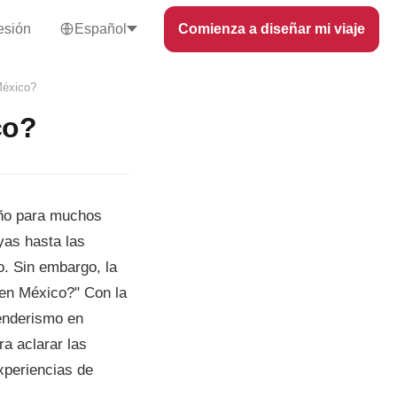
sesión
Español
Comienza a diseñar mi viaje
México?
co?
eño para muchos
yas hasta las
. Sin embargo, la
en México?" Con la
enderismo en
a aclarar las
xperiencias de