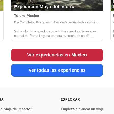
Expedición Maya del Interior
Tulum, México
munidad
Día Completo | Piragüismo, Escalada, Actividades culturales
Visita el sitio arqueológico de Coba y explora la reserva
natural de Punta Laguna en esta aventura de un día
completo. La Expedición Maya del Interior combina una
aventura activa con oportunidades para aprender sobre el
patrimonio maya pasado y pr...
Ver experiencias en Mexico
Ver todas las experiencias
SA
EXPLORAR
el viaje de impacto?
Empieza a planear un viaje