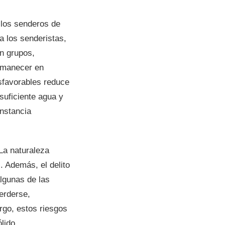
 los senderos de
 los senderistas,
n grupos,
ermanecer en
sfavorables reduce
suficiente agua y
unstancia
La naturaleza
 Además, el delito
lgunas de las
erderse,
go, estos riesgos
lido.