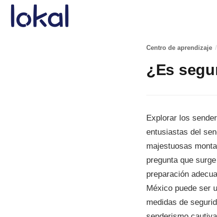
Skip to main content
Centro de aprendizaje
/
¿Es segu
Explorar los sende
entusiastas del sen
majestuosas montañ
pregunta que surge
preparación adecua
México puede ser u
medidas de segurida
senderismo cautiva