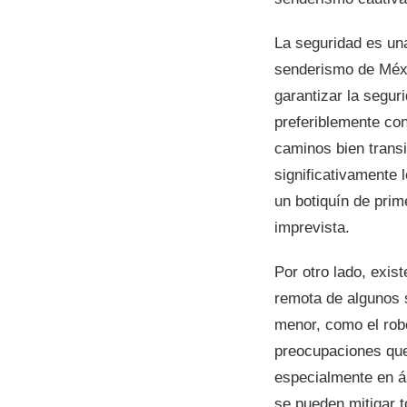
La seguridad es una
senderismo de Méxi
garantizar la segu
preferiblemente con
caminos bien trans
significativamente 
un botiquín de prim
imprevista.
Por otro lado, exis
remota de algunos 
menor, como el rob
preocupaciones que
especialmente en á
se pueden mitigar t