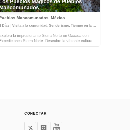
Los Pueblos Mágicos de Pueblos
Colore
Mancomunados
Días e
Pueblos Mancomunados, México
Oaxaca,
4 Días | Visita a la comunidad, Senderismo, Tiempo en la Naturaleza
Explora la impresionante Sierra Norte en Oaxaca con
Las Monta
Expediciones Sierra Norte. Descubre la vibrante cultura y
hermoso y
la belleza natural de las comunidades zapotecas
impresion
enclavadas en esta majestuosa cordillera. Camina a
experiment
través de más de 40 kilómetros de send...
Pueblos M
CONECTAR