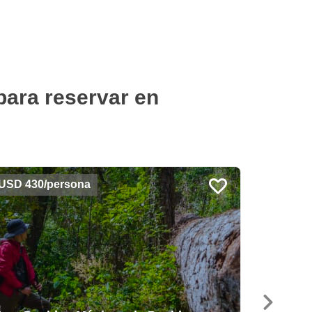
para reservar en
USD 430/persona
USD 330