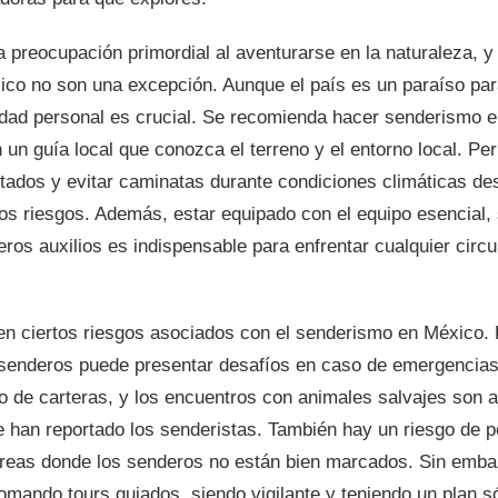
 preocupación primordial al aventurarse en la naturaleza, y
co no son una excepción. Aunque el país es un paraíso para
ridad personal es crucial. Se recomienda hacer senderismo e
 un guía local que conozca el terreno y el entorno local. P
itados y evitar caminatas durante condiciones climáticas de
los riesgos. Además, estar equipado con el equipo esencial, 
eros auxilios es indispensable para enfrentar cualquier circ
ten ciertos riesgos asociados con el senderismo en México. 
senderos puede presentar desafíos en caso de emergencias.
o de carteras, y los encuentros con animales salvajes son a
 han reportado los senderistas. También hay un riesgo de p
reas donde los senderos no están bien marcados. Sin embar
omando tours guiados, siendo vigilante y teniendo un plan só