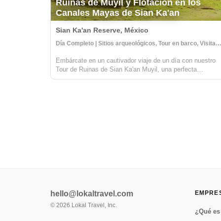
Ruinas de Muyil y Flotación en los
Canales Mayas de Sian Ka'an
Sian Ka'an Reserve, México
Día Completo | Sitios arqueológicos, Tour en barco, Visita a la co
Embárcate en un cautivador viaje de un día con nuestro
Tour de Ruinas de Sian Ka'an Muyil, una perfecta
combinación de historia, naturaleza y aventura. Esta
experiencia inmersiva, dirigida por expertos guías locales
mayas, comienza en el sitio arq...
hello@lokaltravel.com
EMPRE
©
2026
Lokal Travel, Inc.
¿Qué es 