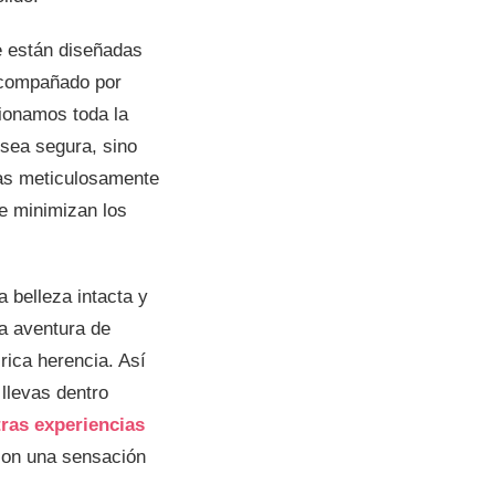
e están diseñadas
acompañado por
cionamos toda la
 sea segura, sino
tas meticulosamente
se minimizan los
 belleza intacta y
na aventura de
rica herencia. Así
llevas dentro
ras experiencias
con una sensación