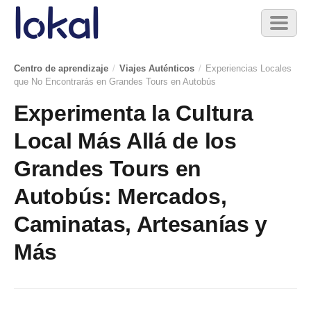
Skip to main content
Toggl
naviga
Centro de aprendizaje
/
Viajes Auténticos
/
Experiencias Locales
que No Encontrarás en Grandes Tours en Autobús
Experimenta la Cultura
Local Más Allá de los
Grandes Tours en
Autobús: Mercados,
Caminatas, Artesanías y
Más