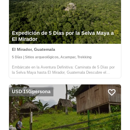
Expedición de 5 Días por la Selva Maya a
El Mirador
El Mirador, Guatemala
5 Días | Sitios arqueológicos, Acampar, Trekking
Embárcate en la Aventura Definitiva: Caminata de 5 Días por
la Selva Maya hasta El Mirador, Guatemala Descubre el
corazón de la civilización maya con nuestra expedición de 5
días por la selva hasta El Mirador, enclavado en lo profundo
del encantad...
USD 150/persona