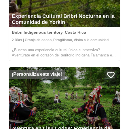
Experiencia Cultural Bribri Nocturna en la
Comunidad de Yorkin
Bribri Indigenous territory, Costa Rica
2 Días | Granja de cacao, Piragüismo, Visita a la comunidad
¿Buscas una experiencia cultural única e inmersiva?
Aventúrate en el corazón del territorio indígena Talamanca en
la parte alta del río Yorkin. Saliendo del pueblo de Bambú,
harás un viaje en una canoa tradicional tallada hacia la
comunidad de Yor...
¡Personaliza este viaje!
Aventura en Lisu Lodge: Experiencia de