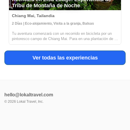
Tribu de Montaña de Noche
Chiang Mai, Tailandia
2 Días | Eco-alojamiento, Visita a la granja, Balsas
Tu aventura comenzará con un recorrido en bicicleta por un
pintoresco campo de Chiang Mai. Para en una plantación de té
orgánico para descubrir cómo se cultiva, procesa y transforma
el té de manera tradicional, desde las hojas de té hasta las
taza...
Ver todas las experiencias
hello@lokaltravel.com
©
2026
Lokal Travel, Inc.