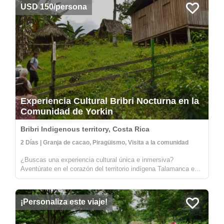
del encantad...
USD 150/persona
Experiencia Cultural Bribri Nocturna en la
Comunidad de Yorkin
Bribri Indigenous territory, Costa Rica
2 Días | Granja de cacao, Piragüismo, Visita a la comunidad
¿Buscas una experiencia cultural única e inmersiva?
Aventúrate en el corazón del territorio indígena Talamanca en
la parte alta del río Yorkin. Saliendo del pueblo de Bambú,
harás un viaje en una canoa tradicional tallada hacia la
comunidad de Yor...
¡Personaliza este viaje!