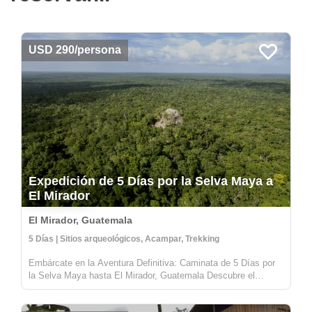
USD 290/persona
Expedición de 5 Días por la Selva Maya a
El Mirador
El Mirador, Guatemala
5 Días | Sitios arqueológicos, Acampar, Trekking
Embárcate en la Aventura Definitiva: Caminata de 5 Días por
la Selva Maya hasta El Mirador, Guatemala Descubre el
corazón de la civilización maya con nuestra expedición de 5
días por la selva hasta El Mirador, enclavado en lo profundo