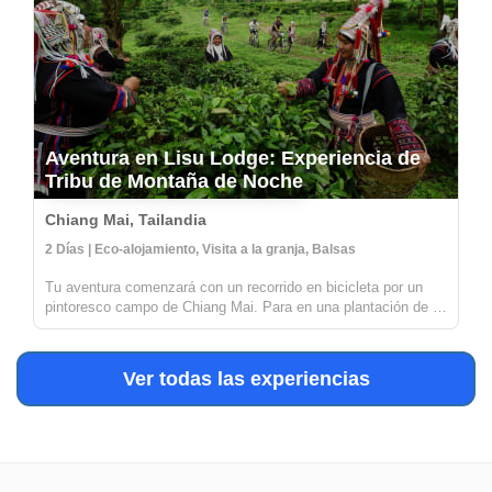
Aventura en Lisu Lodge: Experiencia de
Tribu de Montaña de Noche
Chiang Mai, Tailandia
2 Días | Eco-alojamiento, Visita a la granja, Balsas
Tu aventura comenzará con un recorrido en bicicleta por un
pintoresco campo de Chiang Mai. Para en una plantación de té
orgánico para descubrir cómo se cultiva, procesa y transforma
el té de manera tradicional, desde las hojas de té hasta las
taza...
Ver todas las experiencias