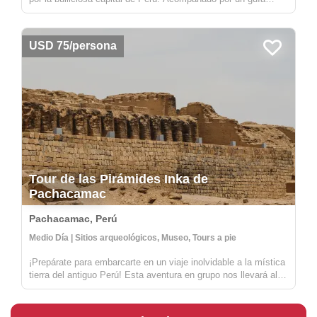
conocedor, te adentrarás en el encantador laberinto del centro
histórico de Lima, admirando el impresionante Palacio
Presidenci...
USD 75/persona
Tour de las Pirámides Inka de
Pachacamac
Pachacamac, Perú
Medio Día | Sitios arqueológicos, Museo, Tours a pie
¡Prepárate para embarcarte en un viaje inolvidable a la mística
tierra del antiguo Perú! Esta aventura en grupo nos llevará al
oráculo más importante durante la gloriosa era Inka. Este
impresionante sitio arqueológico todavía es reverenciado por
l...