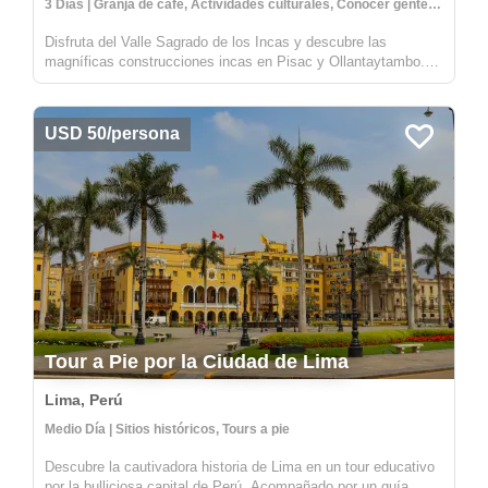
3 Días | Granja de café, Actividades culturales, Conocer gente local
Disfruta del Valle Sagrado de los Incas y descubre las
magníficas construcciones incas en Pisac y Ollantaytambo.
Luego visita una granja de café local y una familia que te
enseñará sobre la agricultura local, principalmente la
producción de café. ...
USD 50/persona
Tour a Pie por la Ciudad de Lima
Lima, Perú
Medio Día | Sitios históricos, Tours a pie
Descubre la cautivadora historia de Lima en un tour educativo
por la bulliciosa capital de Perú. Acompañado por un guía