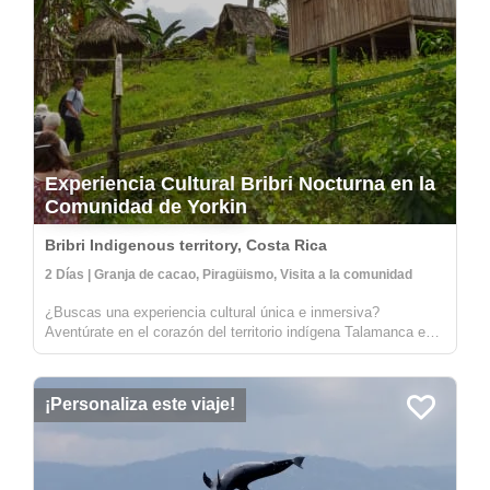
Experiencia Cultural Bribri Nocturna en la
Comunidad de Yorkin
Bribri Indigenous territory, Costa Rica
2 Días | Granja de cacao, Piragüismo, Visita a la comunidad
¿Buscas una experiencia cultural única e inmersiva?
Aventúrate en el corazón del territorio indígena Talamanca en
la parte alta del río Yorkin. Saliendo del pueblo de Bambú,
harás un viaje en una canoa tradicional tallada hacia la
comunidad de Yor...
¡Personaliza este viaje!