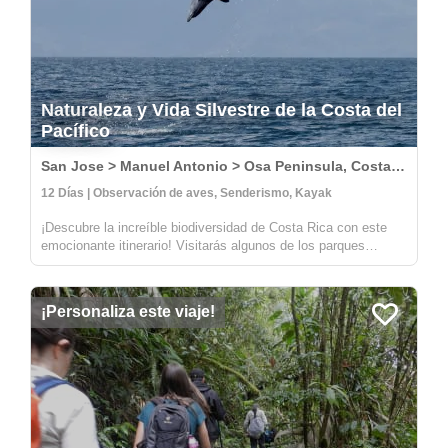
Naturaleza y Vida Silvestre de la Costa del
Pacífico
San Jose > Manuel Antonio > Osa Peninsula, Costa Rica
12 Días | Observación de aves, Senderismo, Kayak
¡Descubre la increíble biodiversidad de Costa Rica con este
emocionante itinerario! Visitarás algunos de los parques
nacionales más salvajes y hermosos del país, incluyendo
Carara, Manuel Antonio y Corcovado. En Carara, tendrás la
oportunidad de a...
¡Personaliza este viaje!