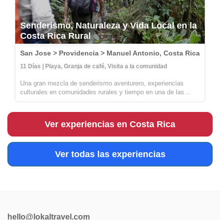
Senderismo, Naturaleza y Vida Local en la
Costa Rica Rural
San Jose > Providencia > Manuel Antonio, Costa Rica
11 Días | Playa, Granja de café, Visita a la comunidad
Una gran mezcla de senderismo aventurero, experiencias
culturales en comunidades rurales y tiempo en una de las
playas más hermosas de Costa Rica. Aprenderás todo sobre
el café, la agricultura sostenible y las artesanías con los
locales en Provide...
Ver experiencias en Costa Rica
Ver todas las experiencias
hello@lokaltravel.com