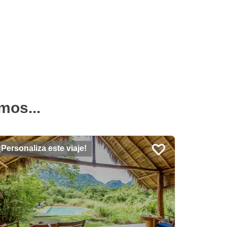
mos...
¡Personaliza este viaje!
¡Persona