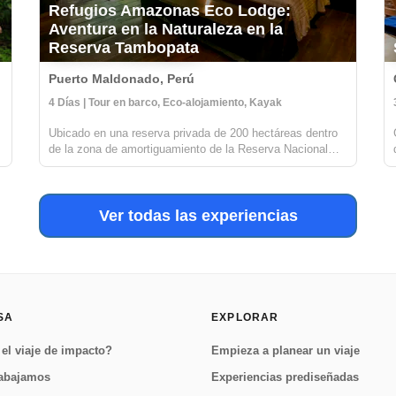
Refugios Amazonas Eco Lodge:
Aventura en la Naturaleza en la
Reserva Tambopata
Puerto Maldonado, Perú
4 Días | Tour en barco, Eco-alojamiento, Kayak
Ubicado en una reserva privada de 200 hectáreas dentro
de la zona de amortiguamiento de la Reserva Nacional
Tambopata, Refugios Amazonas es un hermoso lodge de
32 habitaciones que te brinda una experiencia inmersiva
en la selva. Es una escapada pe...
Ver todas las experiencias
SA
EXPLORAR
el viaje de impacto?
Empieza a planear un viaje
abajamos
Experiencias prediseñadas