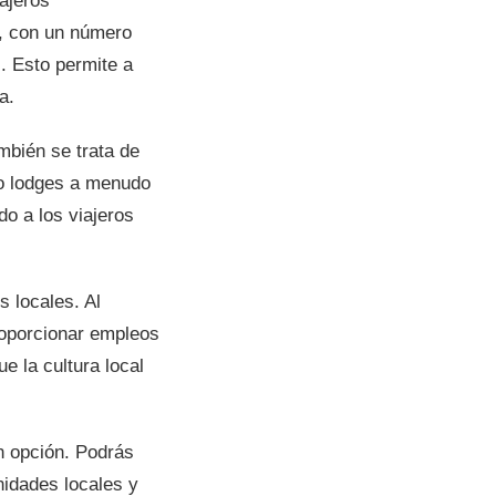
ajeros
, con un número
. Esto permite a
a.
mbién se trata de
co lodges a menudo
o a los viajeros
 locales. Al
roporcionar empleos
e la cultura local
n opción. Podrás
idades locales y