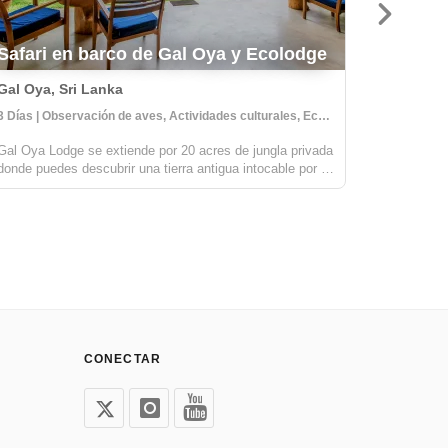
Experi
Safari en barco de Gal Oya y Ecolodge
Flotant
Gal Oya, Sri Lanka
Tefe, Bra
3 Días | Observación de aves, Actividades culturales, Eco-alojamiento
8 Días | T
Gal Oya Lodge se extiende por 20 acres de jungla privada
Experimen
donde puedes descubrir una tierra antigua intocable por el
este único
tiempo; un refugio de serenidad en el que reconectar con
Desarrollo
los ritmos de la tierra. El lodge proporciona la base
caminarás
perfecta para sumerg...
raras y vi
CONECTAR