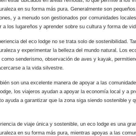
en estar ubicados en áreas remotas, lo que permite a los vi
turaleza en su forma más pura. Generalmente son pequeños
ciones, y a menudo son gestionados por comunidades locales
r a los lugareños y aprender sobre su cultura y forma de vid
eriencia del eco lodge no se trata solo de sostenibilidad. Ta
uraleza y experimentar la belleza del mundo natural. Los e
s como senderismo, observación de aves y kayak, permitiend
cercarse a la vida silvestre.
bién son una excelente manera de apoyar a las comunidades
lodge, los viajeros ayudan a apoyar la economía local y a p
to ayuda a garantizar que la zona siga siendo sostenible y qu
iencia de viaje única y sostenible, un eco lodge es una gra
turaleza en su forma más pura, mientras apoyas a las comun