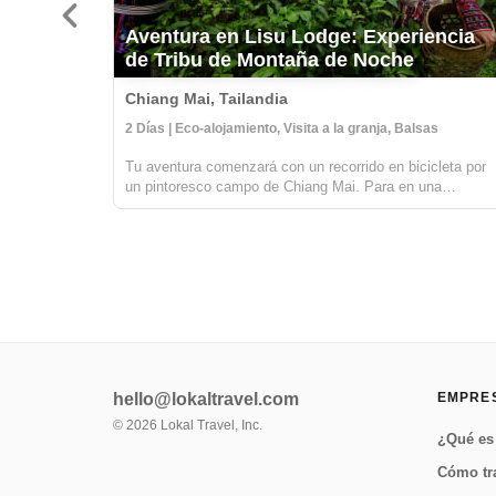
Aventura en Lisu Lodge: Experiencia
de Tribu de Montaña de Noche
Chiang Mai, Tailandia
2 Días | Eco-alojamiento, Visita a la granja, Balsas
Tu aventura comenzará con un recorrido en bicicleta por
un pintoresco campo de Chiang Mai. Para en una
plantación de té orgánico para descubrir cómo se cultiva,
procesa y transforma el té de manera tradicional, desde
las hojas de té hasta las taza...
hello@lokaltravel.com
EMPRE
©
2026
Lokal Travel, Inc.
¿Qué es 
Cómo tr