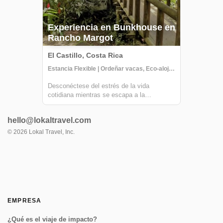
Experiencia en Bunkhouse en
Rancho Margot
El Castillo, Costa Rica
Estancia Flexible | Ordeñar vacas, Eco-alojamiento, Visita a la granja
Desconéctese del estrés de la vida
cotidiana mientras se escapa a la
impresionante selva tropical de Costa Rica
en Rancho Margot. Aloje en un encantador
hello@lokaltravel.com
bunkhouse y experimente la emoción de
vivir de manera sostenible mientras disfruta
©
2026
Lokal Travel, Inc.
de clases d...
EMPRESA
¿Qué es el viaje de impacto?