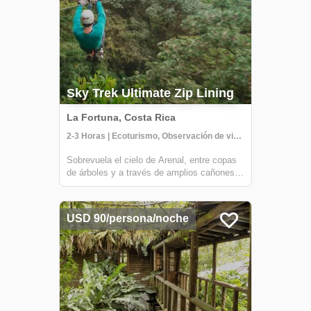
Sky Trek Ultimate Zip Lining
La Fortuna, Costa Rica
2-3 Horas | Ecoturismo, Observación de vida silvestre, Tirolesa
Sobrevuela el cielo de Arenal, entre copas
de árboles y a través de amplios cañones
mientras recorres el Sky Trek Zipline. Tu
tour comenzará con un viaje en góndola al
aire libre a un área de observación en la
USD 90/persona/noche
cima de la reserva. Desde allí comenz...