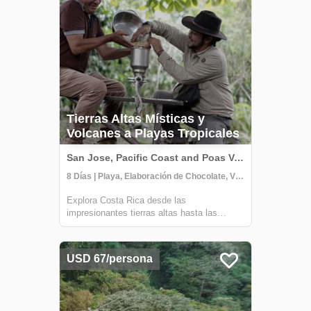
beneficiarse de la marca Rural Sense. Bajo esta
marca, se han establecido varios proyectos
sostenibles, ofreciendo a las comunidades locales
nuevas perspectivas económicas sostenibles.
Tierras Altas Místicas y
Volcanes a Playas Tropicales
San Jose, Pacific Coast and Poas Volcano, Costa Rica
8 Días | Playa, Elaboración de Chocolate, Visita a la comunidad
Explora Costa Rica desde las
impresionantes tierras altas hasta las
playas del Pacífico Sur y el área del Volcán
Poás. En las tierras altas disfrutarás de un
paisaje asombroso y compartirás tiempo
USD 67/persona
con una familia local en su granja
sostenible. Ten...