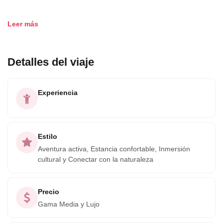
Estamos dedicados a equipar a nuestros clientes con toda
Leer más
la información que necesitan para no solo cumplir, sino
superar sus expectativas. En una era donde los viajeros
buscan información exhaustiva y confiable de múltiples
Detalles del viaje
fuentes, nuestro equipo asegura claridad y transparencia
en cada paso.
Experiencia
Como empresa profundamente comprometida con la
sostenibilidad ambiental, priorizamos prácticas de turismo
Estilo
responsable que honran el mundo natural y celebran la
Aventura activa, Estancia confortable, Inmersión
riqueza del turismo rural. Con Morpho Évasions, descubre
cultural y Conectar con la naturaleza
una forma significativa y consciente de explorar Costa
Rica.
Precio
Gama Media y Lujo