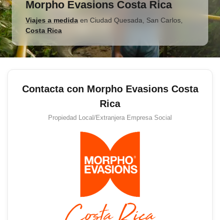
Morpho Evasions Costa Rica
Viajes a medida
en
Ciudad Quesada, San Carlos
,
Costa Rica
Contacta con Morpho Evasions Costa
Rica
Propiedad Local/Extranjera
Empresa Social