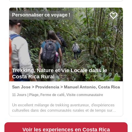
nationaux les plus sauvages et les plus beaux du pays, y
compris Carara, Manuel Antonio et Corcovado. Au Carara,
vous aurez la ch...
Personnaliser ce voyage !
Trekking, Nature et Vie Locale dans le
Costa Rica Rural
San Jose > Providencia > Manuel Antonio, Costa Rica
11 Jours | Plage, Ferme de café, Visite communautaire
Un excellent mélange de trekking aventureux, d'expériences
culturelles dans des communautés rurales et de temps sur
l'une des plus belles plages du Costa Rica. Vous apprendrez
tout sur le café, l'agriculture durable et l'artisanat avec des
locaux ...
Voir les experiences en Costa Rica