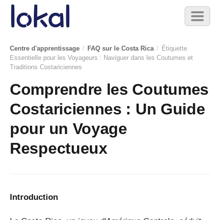
Skip to main content
Toggl
naviga
Centre d'apprentissage
/
FAQ sur le Costa Rica
/
Étiquette
Essentielle pour les Voyageurs : Naviguer dans les Coutumes et
Traditions Costariciennes
Comprendre les Coutumes
Costariciennes : Un Guide
pour un Voyage
Respectueux
Introduction