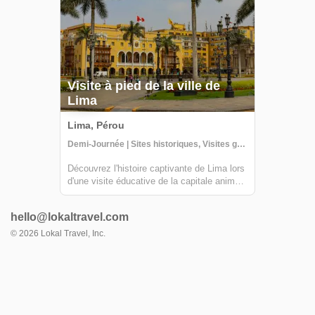
Visite à pied de la ville de
Lima
Lima, Pérou
Demi-Journée | Sites historiques, Visites guidées
Découvrez l'histoire captivante de Lima lors
d'une visite éducative de la capitale animée
du Pérou. Accompagné d'un guide
compétent, vous plongerez dans le
hello@lokaltravel.com
charmant dédale du centre historique de
Lima, admirant le magnifique Palais
©
2026
Lokal Travel, Inc.
présidentiel et...