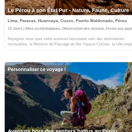
Le Pérou à son État Pur - Nature, Faune, Culture
Lima, Paracas, Huancaya, Cusco, Puerto Maldonado, Pérou
15 Jours | Sites archéologiques, Observation des oiseaux, Ferme aux papi
Rejoignez-nous pour cette aventure fascinante vers des destinations
incroyables, la Réserve de Paysage de Nor Yauyos-Cochas, la ville impé
de Cusco et la jungle amazonienne, où vous pourrez admirer de magnifi
paysages avec des montagnes, ...
Personnaliser ce voyage !
Aventure hors des sentiers battus au Pérou