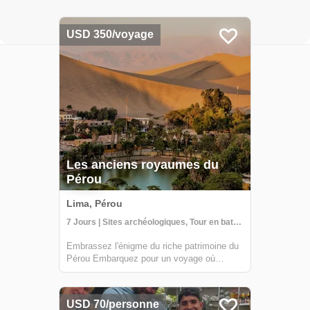
USD 350/voyage
Les anciens royaumes du
Pérou
Lima, Pérou
7 Jours | Sites archéologiques, Tour en bateau, Cours/Atelier
Embrassez l'énigme du riche patrimoine du
Pérou Embarquez pour un voyage où
l'histoire prend vie, et chaque pierre raconte
une histoire. Le tour des anciens royaumes
du Pérou n'est pas juste un voyage ; c'est
USD 70/personne
une plongée dans les profondeurs du te...