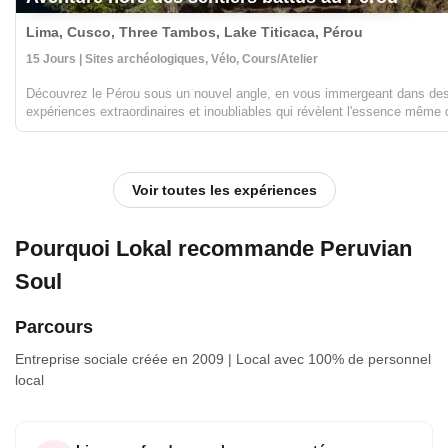
Lima, Cusco, Three Tambos, Lake Titicaca, Pérou
15 Jours | Sites archéologiques, Vélo, Cours/Atelier
Découvrez le Pérou sous un nouvel angle, en vous immergeant dans de
expériences extraordinaires et inoubliables qui révèlent l'essence même 
pays captivant. Embrassez le frisson d'explorer des paysages à couper 
souffle, que ce soit en péd...
Voir toutes les expériences
Pourquoi Lokal recommande Peruvian
Soul
Parcours
Entreprise sociale
créée en 2009
|
Local
avec 100% de personnel
local