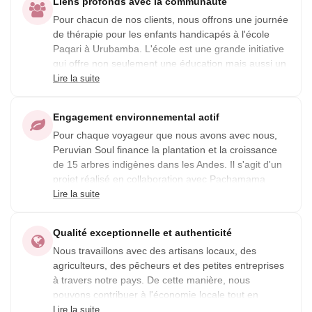
Liens profonds avec la communauté
Pour chacun de nos clients, nous offrons une journée
de thérapie pour les enfants handicapés à l'école
Paqari à Urubamba. L'école est une grande initiative
qui offre non seulement une éducation mais aussi un
accès à la santé, au logement et au conseil à plus de
Lire la suite
200 enfants de diverses communautés dans la Vallée
Sacrée des Incas. Elle est gérée par nos bons amis
Engagement environnemental actif
de l'Association Sol y Luna.
Pour chaque voyageur que nous avons avec nous,
Peruvian Soul finance la plantation et la croissance
de 15 arbres indigènes dans les Andes. Il s'agit d'un
projet réalisé en collaboration avec Pachamama
Raymi ONG et leurs communautés partenaires à
Lire la suite
Cusco. L'initiative, en plus de compenser les
émissions de carbone, offre des opportunités de
Qualité exceptionnelle et authenticité
travail et de développement pour les familles
Nous travaillons avec des artisans locaux, des
impliquées.
agriculteurs, des pêcheurs et des petites entreprises
à travers notre pays. De cette manière, nous
pouvons contribuer à l'économie locale tout en
préservant les traditions locales et en enrichissant les
Lire la suite