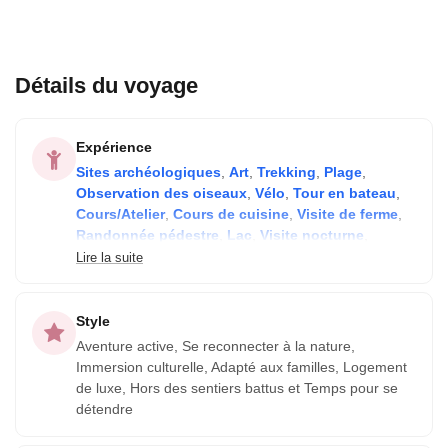
Détails du voyage
Expérience
Sites archéologiques
,
Art
,
Trekking
,
Plage
,
Observation des oiseaux
,
Vélo
,
Tour en bateau
,
Cours/Atelier
,
Cours de cuisine
,
Visite de ferme
,
Randonnée pédestre
,
Lac
,
Visite nocturne
,
Hébergement familial
,
Tour gastronomique
,
Lire la suite
Équitation
,
Communauté autochtone
et
Rencontrer les habitants
Style
Aventure active, Se reconnecter à la nature,
Immersion culturelle, Adapté aux familles, Logement
de luxe, Hors des sentiers battus et Temps pour se
détendre