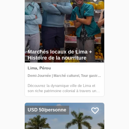
Marchés locaux de Lima +
Histoire de la nourriture
Lima, Pérou
Demi-Journée | Marché culturel, Tour gastronomique, Sites historiques
Découvrez la dynamique ville de Lima et
son riche patrimoine colonial à travers une
passionnante visite à pied qui vous
emmènera dans un voyage à travers des
traditions séculaires et des saveurs
USD 50/personne
alléchantes. Avec l'aventure à chaque coin
de rue, n...