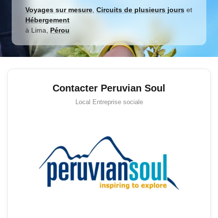
Voyages sur mesure
,
Circuits de plusieurs jours
et
Hébergement
à
Lima
,
Pérou
Contacter Peruvian Soul
Local
Entreprise sociale