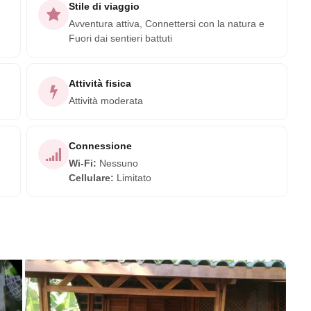
uo soggiorno presso La Leona Ecolodge e unisciti a noi per
Stile di viaggio
Avventura attiva, Connettersi con la natura e
nticabile!
Fuori dai sentieri battuti
Attività fisica
Attività moderata
Connessione
Wi-Fi
:
Nessuno
Cellulare
:
Limitato