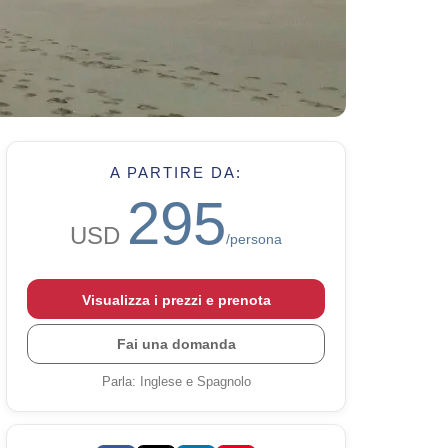
A PARTIRE DA:
295
USD
/persona
Visualizza i prezzi e prenota
Fai una domanda
Parla
:
Inglese e Spagnolo