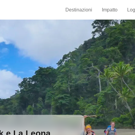
Destinazioni
Impatto
Log
k e La Leona