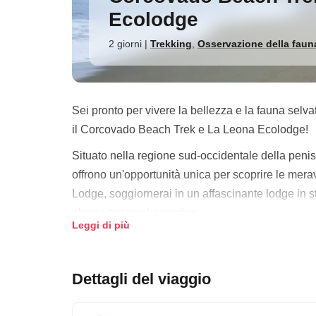
Ecolodge
2 giorni
|
Trekking
,
Osservazione della faun
Sei pronto per vivere la bellezza e la fauna selv
il Corcovado Beach Trek e La Leona Ecolodge!
Situato nella regione sud-occidentale della pen
offrono un'opportunità unica per scoprire le mera
Lodge, soggiornerai in un affascinante lodge in sti
alcune tartarughe marine.
Leggi di più
Ma il vero punto culminante di questo tour è l'a
l'opportunità di esplorare il paesaggio mozzafiat
Dettagli del viaggio
esperta al tuo fianco, avrai la possibilità di veder
Non perdere questa straordinaria opportunità di e