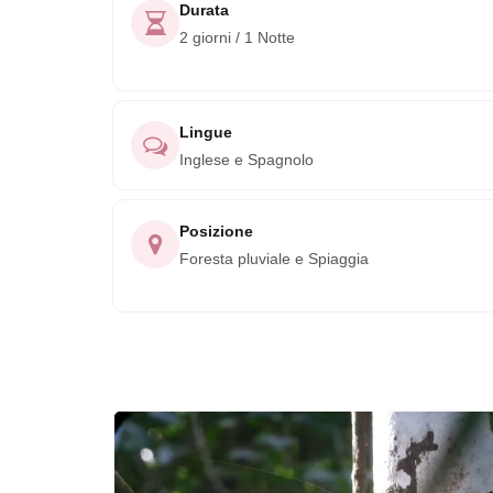
bellezza naturale della Costa Rica. Prenota il t
Durata
2 giorni / 1 Notte
il Corcovado Beach Trek per un'avventura indime
Lingue
Inglese e Spagnolo
Posizione
Foresta pluviale e Spiaggia