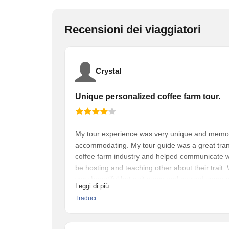
Recensioni dei viaggiatori
Crystal
Unique personalized coffee farm tour.
My tour experience was very unique and memor
accommodating. My tour guide was a great tran
coffee farm industry and helped communicate wit
be hosting and teaching other about their trait
very beautiful but quit curvy and caused some 
Leggi di più
closest town recommended by the tour guide and
Traduci
going end returning.