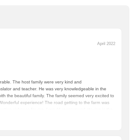
April 2022
able. The host family were very kind and
slator and teacher. He was very knowledgeable in the
h the beautiful family. The family seemed very excited to
. Wonderful experience! The road getting to the farm was
motion sickness for me. I would recommend staying in the
 taking medication to relieve motion sickness before