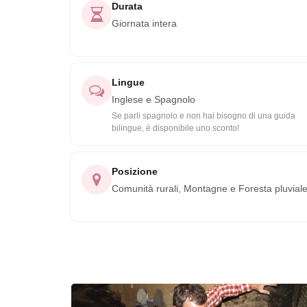
Durata
Giornata intera
Lingue
Inglese e Spagnolo
Se parli spagnolo e non hai bisogno di una guida
bilingue, è disponibile uno sconto!
Posizione
Comunità rurali, Montagne e Foresta pluvial