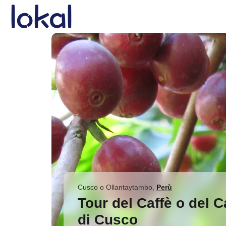
Skip to main content
Cusco o Ollantaytambo
,
Perù
Tour del Caffè o del 
di Cusco