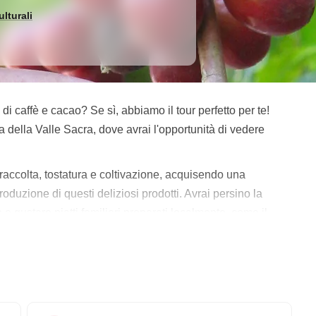
ulturali
di caffè e cacao? Se sì, abbiamo il tour perfetto per te!
ria della Valle Sacra, dove avrai l'opportunità di vedere
a raccolta, tostatura e coltivazione, acquisendo una
duzione di questi deliziosi prodotti. Avrai persino la
o e gustare piatti familiari preparati localmente, come il
e il tour, e ci sono anche opzioni per
soggiornare una
sta è un'ottima opportunità per conoscere la produzione di
coprire la bellezza della Valle Sacra. Non perdere questa