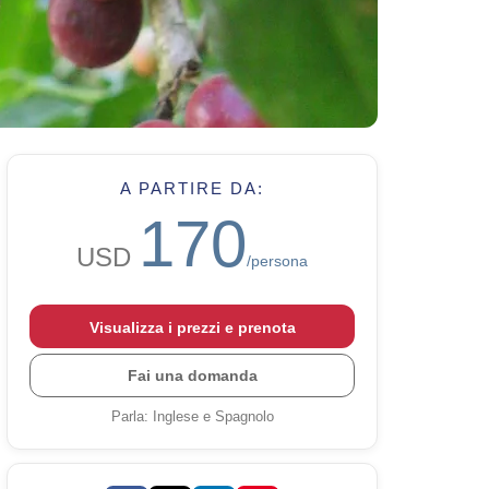
A PARTIRE DA:
170
USD
/persona
Visualizza i prezzi e prenota
Fai una domanda
Parla
:
Inglese e Spagnolo