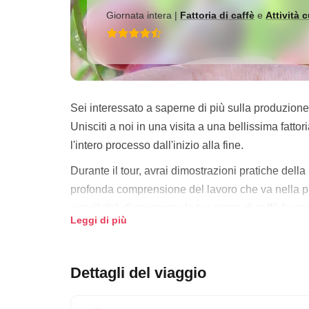
Giornata intera
|
Fattoria di caffè
e
Attività c
Sei interessato a saperne di più sulla produzione 
Unisciti a noi in una visita a una bellissima fatto
l'intero processo dall'inizio alla fine.
Durante il tour, avrai dimostrazioni pratiche dell
profonda comprensione del lavoro che va nella pro
possibilità di preparare la tua tazza di caffè fresc
Leggi di più
porcellino d'India.
Puoi partire da Cusco o Ollantaytambo per iniziar
Dettagli del viaggio
notte
o
continuare verso Machu Picchu
_. Que
caffè e cacao, incontrare una famiglia locale e s
occasione: prenota il tuo tour oggi.