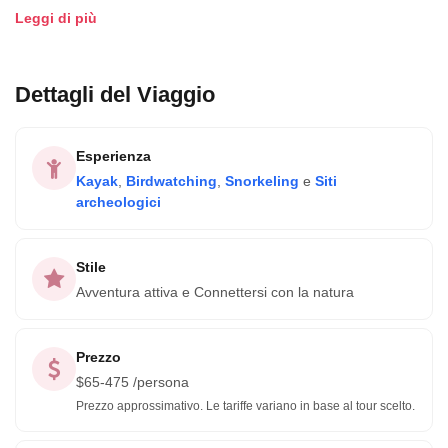
selvatici, aiutare le tartarughine a raggiungere il mare per
Leggi di più
la prima volta, fare escursioni e birdwatching nelle
montagne della Sierra Madre o scoprire antichi petroglifi.
Tutte le avventure aiutano a finanziare varie spedizioni
Dettagli del Viaggio
scientifiche che contribuiscono a proteggere la fauna
acquatica del Messico.
Esperienza
Kayak
,
Birdwatching
,
Snorkeling
e
Siti
archeologici
Stile
Avventura attiva e Connettersi con la natura
Prezzo
$
65-475
/persona
Prezzo approssimativo. Le tariffe variano in base al tour scelto.