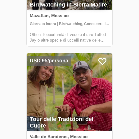
Birdwatching in Sierra Madre
Mazatlan, Messico
Giornata intera | Birdwatching, Conoscere i locali, Escursionismo
Ottieni l'opportunità di vedere il raro Tufted
Jay o altre specie di uccelli native delle
Montagne Sierra Madre in questo tour
privato di birdwatching. Le Montagne Sierra
Madre si trovano vicino ai confini di
USD 95/persona
Durango e Sinaloa e l'ecosistema della...
Tour delle Tradizioni del
Cuore
Valle de Banderas, Messico