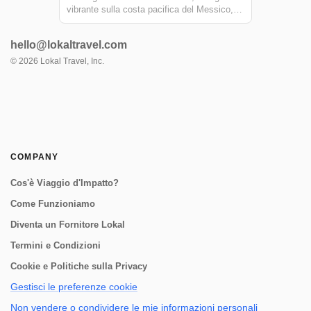
vibrante sulla costa pacifica del Messico,
con un tour di mezza giornata progettato per
mostrare il ricco arazzo della cultura e
hello@lokaltravel.com
dell'artigianato locale. Interagisci con i
tessitori indigeni, assapora la ...
©
2026
Lokal Travel, Inc.
COMPANY
Cos'è Viaggio d'Impatto?
Come Funzioniamo
Diventa un Fornitore Lokal
Termini e Condizioni
Cookie e Politiche sulla Privacy
Gestisci le preferenze cookie
Non vendere o condividere le mie informazioni personali