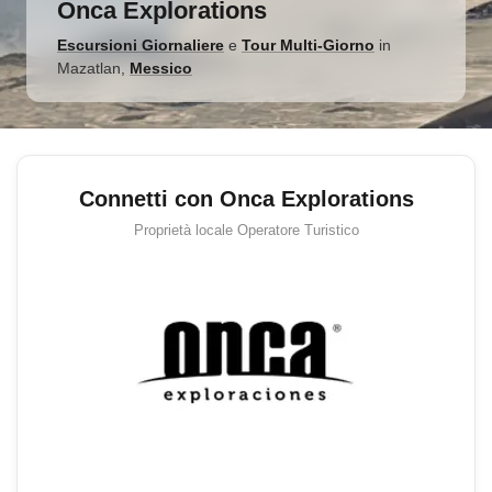
Onca Explorations
Escursioni Giornaliere
e
Tour Multi-Giorno
in
Mazatlan
,
Messico
Connetti con Onca Explorations
Proprietà locale
Operatore Turistico