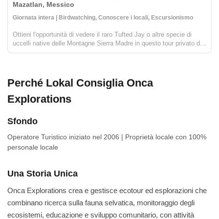
Mazatlan, Messico
Giornata intera | Birdwatching, Conoscere i locali, Escursionismo
Ottieni l'opportunità di vedere il raro Tufted Jay o altre specie di
uccelli native delle Montagne Sierra Madre in questo tour privato di
birdwatching. Le Montagne Sierra Madre si trovano vicino ai confini
di Durango e Sinaloa e l'ecosistema della...
Perché Lokal Consiglia Onca
Explorations
Sfondo
Operatore Turistico
iniziato nel 2006
|
Proprietà locale
con 100%
personale locale
Una Storia Unica
Onca Explorations crea e gestisce ecotour ed esplorazioni che
combinano ricerca sulla fauna selvatica, monitoraggio degli
ecosistemi, educazione e sviluppo comunitario, con attività