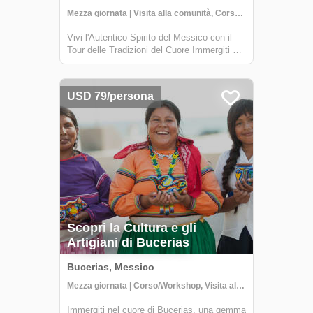
Mezza giornata | Visita alla comunità, Corso di cucina, Attività culturali
Vivi l'Autentico Spirito del Messico con il
Tour delle Tradizioni del Cuore Immergiti nel
ricco arazzo culturale della regione della
Baia di Banderas in Messico con il nostro
Tour delle Tradizioni del Cuore. Questo
USD 79/persona
viaggio di mezza giornata offre ...
Scopri la Cultura e gli
Artigiani di Bucerias
Bucerias, Messico
Mezza giornata | Corso/Workshop, Visita alla comunità, Attività culturali
Immergiti nel cuore di Bucerias, una gemma