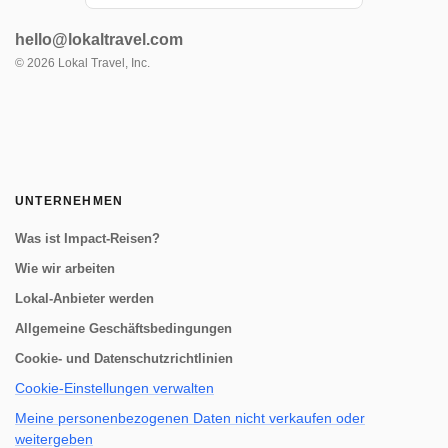
Route namens Camino del Apu Ausangate.
Unterwegs übernachten Sie in komfortablen
hello@lokaltravel.com
Lodges, die als "Tambos" bekannt sind - die
von den Hirtengemeinschaften der hohen...
©
2026
Lokal Travel, Inc.
UNTERNEHMEN
Was ist Impact-Reisen?
Wie wir arbeiten
Lokal-Anbieter werden
Allgemeine Geschäftsbedingungen
Cookie- und Datenschutzrichtlinien
Cookie-Einstellungen verwalten
Meine personenbezogenen Daten nicht verkaufen oder
weitergeben