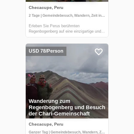
Checacupe, Peru
2 Tage | Gemeindebesuch, Wandern, Zeit in der Natur
Erleben Sie Perus berühmten
Regenbogenberg auf eine einzigartige und
authentische Weise mit CBC Tupay. Anstatt
sich in die Schlange der Touristenbusse
einzureihen, verbringen Sie Ihren ersten Tag
USD 78/Person
mit dem Besuch der Chari-Gemeinschaft,
lernen die t...
Wanderung zum
Regenbogenberg und Besuch
der Chari-Gemeinschaft
Checacupe, Peru
Ganzer Tag | Gemeindebesuch, Wandern, Zeit in der Natur