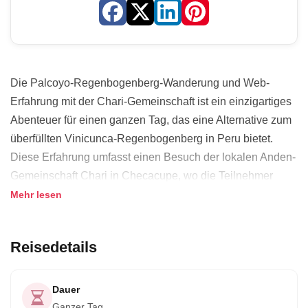
Die Palcoyo-Regenbogenberg-Wanderung und Web-
Erfahrung mit der Chari-Gemeinschaft ist ein einzigartiges
Abenteuer für einen ganzen Tag, das eine Alternative zum
überfüllten Vinicunca-Regenbogenberg in Peru bietet.
Diese Erfahrung umfasst einen Besuch der lokalen Anden-
Gemeinschaft Chari in Checacupe, wo die Teilnehmer
traditionelles Weben lernen und in die lokale Kultur
Mehr lesen
eintauchen können. Die Wanderung zu dem weniger
besuchten, aber ebenso atemberaubenden Teil der
Reisedetails
Regenbogenberge, Palcoyo, bietet atemberaubende
Ausblicke auf die Anden. Der Tag umfasst ein
Andenfrühstück, ein traditionelles Mittagessen, das von
Dauer
lokalen Gastgebern zubereitet wird, und einen Web-
Ganzer Tag