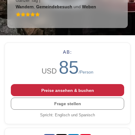
Ganzer Tag
|
Wandern
,
Gemeindebesuch
und
Weben
AB:
85
USD
/Person
Preise ansehen & buchen
Frage stellen
Spricht
:
Englisch und Spanisch