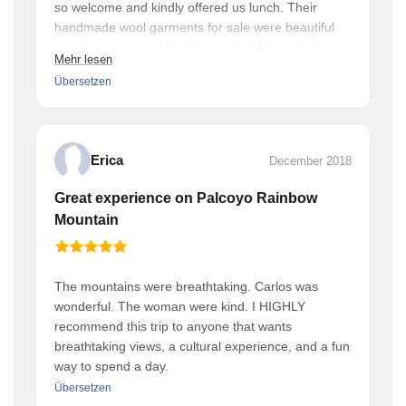
so welcome and kindly offered us lunch. Their
handmade wool garments for sale were beautiful
too. It was very cool getting an insight into their
Mehr lesen
lives. Wish we could have seen them weaving, but
Übersetzen
perhaps next time. Big thanks to our guide Carlos
as well. He was very knowledgeable and very
flexible and accommodating. Thank you!
Erica
December 2018
Great experience on Palcoyo Rainbow
Mountain
The mountains were breathtaking. Carlos was
wonderful. The woman were kind. I HIGHLY
recommend this trip to anyone that wants
breathtaking views, a cultural experience, and a fun
way to spend a day.
Übersetzen