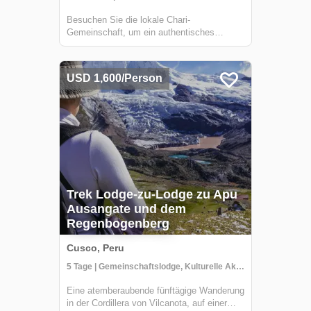
Besuchen Sie die lokale Chari-
Gemeinschaft, um ein authentisches
andines Frühstück zu genießen, bevor Sie
zum berühmten Vinicunca - besser bekannt
als "Regenbogenberg" - wandern. Neben
USD 1,600/Person
dem spektakulären Anblick des bunten
Geländes genießen Sie auc...
Trek Lodge-zu-Lodge zu Apu
Ausangate und dem
Regenbogenberg
Cusco, Peru
5 Tage | Gemeinschaftslodge, Kulturelle Aktivitäten, Trekking
Eine atemberaubende fünftägige Wanderung
in der Cordillera von Vilcanota, auf einer