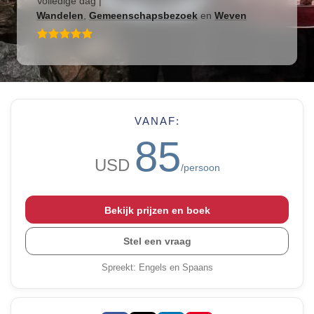
Volledige dag
|
Wandelen
,
Gemeenschapsbezoek
en
Weven
VANAF:
85
USD
/persoon
Bekijk prijzen en boek
Stel een vraag
Spreekt
:
Engels en Spaans