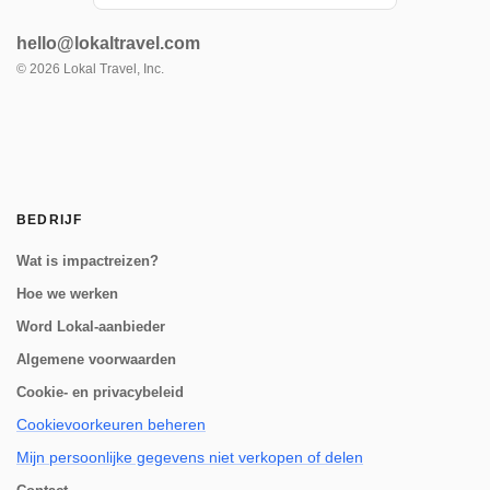
genaamd de Camino del Apu Ausangate.
Onderweg verblijf je in comfortabele lodges
hello@lokaltravel.com
die bekend staan als "Tambos" - die worden
beheerd door de herdersgemeenschappen
©
2026
Lokal Travel, Inc.
van de...
BEDRIJF
Wat is impactreizen?
Hoe we werken
Word Lokal-aanbieder
Algemene voorwaarden
Cookie- en privacybeleid
Cookievoorkeuren beheren
Mijn persoonlijke gegevens niet verkopen of delen