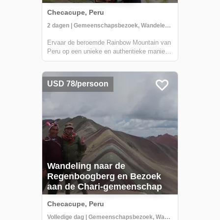
Checacupe, Peru
2 dagen | Gemeenschapsbezoek, Wandelen, Tijd in de Natuur
Ervaar de beroemde Rainbow Mountain van
Peru op een unieke en authentieke manier
met CBC Tupay. In plaats van je aan te
sluiten bij de rij van toeristenbussen, breng
je je eerste dag door met het bezoeken van
USD 78/persoon
de Chari-gemeenschap, het leren van tr...
Wandeling naar de
Regenboogberg en Bezoek
aan de Chari-gemeenschap
Checacupe, Peru
Volledige dag | Gemeenschapsbezoek, Wandelen, Tijd in de Natuur