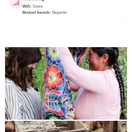
Wifi
:
Geen
Mobiel bereik
:
Beperkt