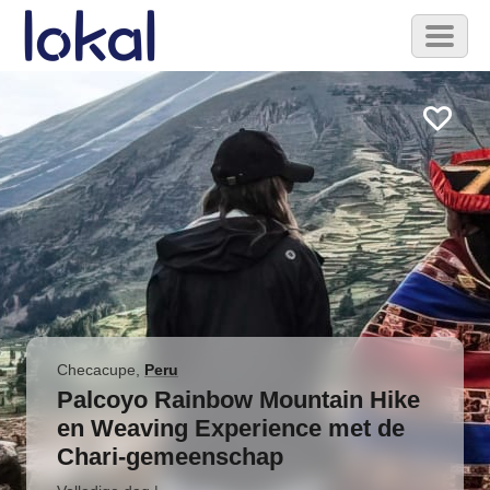
Skip to main content
Toggl
naviga
Checacupe
,
Peru
Palcoyo Rainbow Mountain Hike
en Weaving Experience met de
Chari-gemeenschap