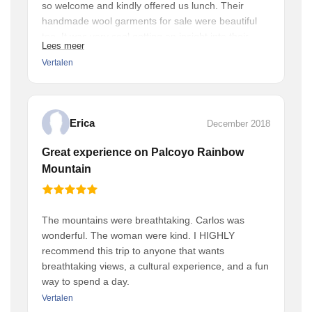
so welcome and kindly offered us lunch. Their
handmade wool garments for sale were beautiful
too. It was very cool getting an insight into their
Lees meer
lives. Wish we could have seen them weaving, but
Vertalen
perhaps next time. Big thanks to our guide Carlos
as well. He was very knowledgeable and very
flexible and accommodating. Thank you!
Erica
December 2018
Great experience on Palcoyo Rainbow
Mountain
The mountains were breathtaking. Carlos was
wonderful. The woman were kind. I HIGHLY
recommend this trip to anyone that wants
breathtaking views, a cultural experience, and a fun
way to spend a day.
Vertalen