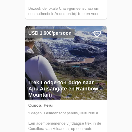
Bezoek de lokale Chari-gemeenschap om
een authentiek Andes-ontbijt te eten voordat
u naar de beroemde Vinicunca - beter
bekend als "Regenboogberg" - wandelt.
Naast de spectaculaire locatie van het
USD 1,600/persoon
kleurrijke terrein, krijgt u ook fantastische
uitz...
Trek Lodge-to-Lodge naar
Apu Ausangate en Rainbow
Mountain
Cusco, Peru
5 dagen | Gemeenschapshuis, Culturele Activiteiten, Trekking
Een adembenemende vijfdaagse trek in de
Cordillera van Vilcanota, op een route