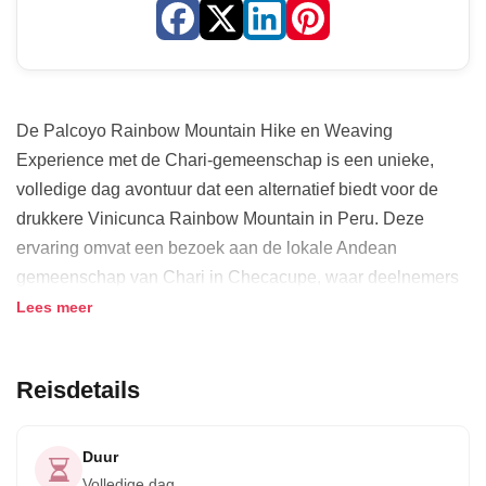
De Palcoyo Rainbow Mountain Hike en Weaving
Experience met de Chari-gemeenschap is een unieke,
volledige dag avontuur dat een alternatief biedt voor de
drukkere Vinicunca Rainbow Mountain in Peru. Deze
ervaring omvat een bezoek aan de lokale Andean
gemeenschap van Chari in Checacupe, waar deelnemers
traditionele weeftechnieken kunnen leren en zich kunnen
Lees meer
onderdompelen in de lokale cultuur. De hike naar het
minder bezochte maar even verbluffende deel van de
Reisdetails
Rainbow Mountains, Palcoyo, biedt adembenemende
uitzichten op de Andes. De dag omvat een Andes ontbijt,
een traditionele lunch bereid door lokale gastheren, en een
Duur
weefworkshop, waardoor het een perfecte mix is van
Volledige dag