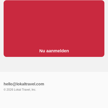
Klaar om te vertrekken?
Vul onze korte aanvraag in om je aan te sluiten bij ons
groeiende netwerk van wereldwijde ambassadeurs! Je
kunt ook
onze Explorers Program Deck downloaden
voor meer informatie of
contact met ons opnemen
als je
vragen hebt.
Nu aanmelden
hello@lokaltravel.com
©
2026
Lokal Travel, Inc.