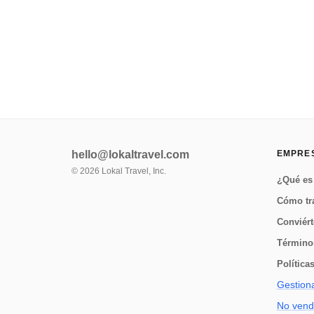
Ecolodge! Ubicado en la región suroeste de la Península
de Osa, el Trek de Playa Corcovad...
hello@lokaltravel.com
EMPRE
©
2026
Lokal Travel, Inc.
¿Qué es 
Cómo tr
Conviért
Término
Política
Gestiona
No vende