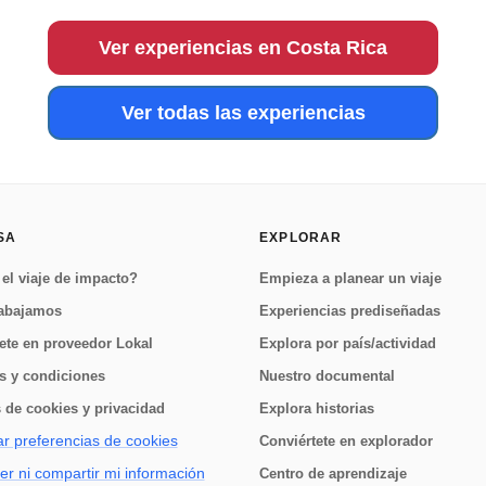
Hogar de un asombroso 2.5% de la biodiversidad mundial,
la Península de Osa es un lu...
Ver experiencias en Costa Rica
Ver todas las experiencias
SA
EXPLORAR
el viaje de impacto?
Empieza a planear un viaje
abajamos
Experiencias prediseñadas
ete en proveedor Lokal
Explora por país/actividad
s y condiciones
Nuestro documental
s de cookies y privacidad
Explora historias
r preferencias de cookies
Conviértete en explorador
r ni compartir mi información
Centro de aprendizaje