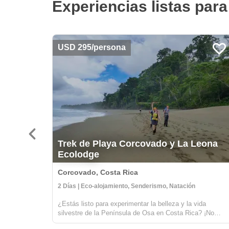
Experiencias listas para 
USD 295/persona
Trek de Playa Corcovado y La Leona
Ecolodge
Corcovado, Costa Rica
2 Días | Eco-alojamiento, Senderismo, Natación
¿Estás listo para experimentar la belleza y la vida
silvestre de la Península de Osa en Costa Rica? ¡No
busques más que el Trek de Playa Corcovado y La Leon