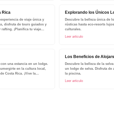
a Rica
Explorando los Únicos L
 experiencia de viaje única y
Descubre la belleza única de l
s, disfruta de tours guiados y
rústicas hasta eco-resorts luj
afting. ¡Planifica tu viaje
culturales.
ventura perfecta!
Leer articulo
Los Beneficios de Alojar
a con una estancia en un lodge.
Descubre la belleza de la selva 
sumergirte en la cultura local,
un lodge de selva. Disfruta de
de Costa Rica. ¡Vive la
la piscina.
Leer articulo