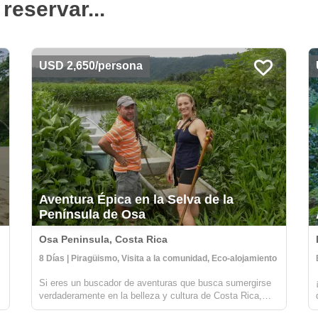
reservar...
USD 2,650/persona
Aventura Épica en la Selva de la
Península de Osa
Osa Peninsula, Costa Rica
8 Días | Piragüismo, Visita a la comunidad, Eco-alojamiento
Si eres un buscador de aventuras que busca sumergirse
verdaderamente en la belleza y cultura de Costa Rica,
a
¡entonces este viaje a la Península de Osa es para ti!