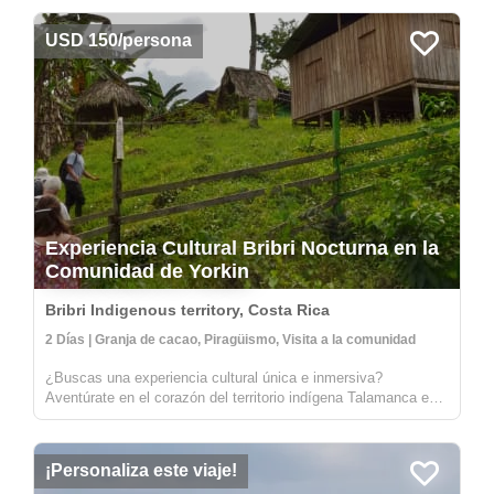
USD 150/persona
Experiencia Cultural Bribri Nocturna en la
Comunidad de Yorkin
Bribri Indigenous territory, Costa Rica
2 Días | Granja de cacao, Piragüismo, Visita a la comunidad
¿Buscas una experiencia cultural única e inmersiva?
Aventúrate en el corazón del territorio indígena Talamanca en
la parte alta del río Yorkin. Saliendo del pueblo de Bambú,
harás un viaje en una canoa tradicional tallada hacia la
comunidad de Yor...
¡Personaliza este viaje!