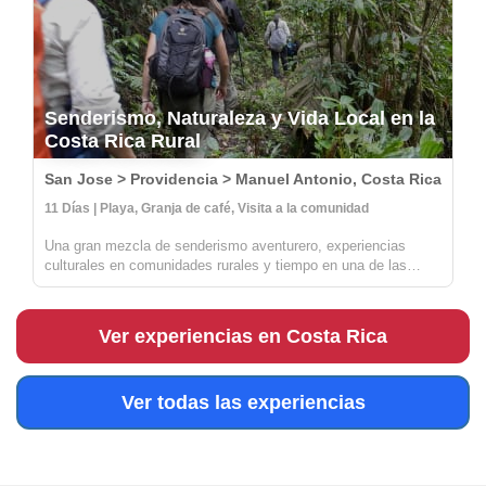
Senderismo, Naturaleza y Vida Local en la
Costa Rica Rural
San Jose > Providencia > Manuel Antonio, Costa Rica
11 Días | Playa, Granja de café, Visita a la comunidad
Una gran mezcla de senderismo aventurero, experiencias
culturales en comunidades rurales y tiempo en una de las
playas más hermosas de Costa Rica. Aprenderás todo sobre
el café, la agricultura sostenible y las artesanías con los
locales en Provide...
Ver experiencias en Costa Rica
Ver todas las experiencias