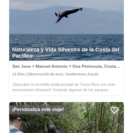
Naturaleza y Vida Silvestre de la Costa del
Pacífico
San Jose > Manuel Antonio > Osa Peninsula, Costa Rica
12 Días | Observación de aves, Senderismo, Kayak
¡Descubre la increíble biodiversidad de Costa Rica con este
emocionante itinerario! Visitarás algunos de los parques
nacionales más salvajes y hermosos del país, incluyendo
Carara, Manuel Antonio y Corcovado. En Carara, tendrás la
oportunidad de a...
¡Personaliza este viaje!