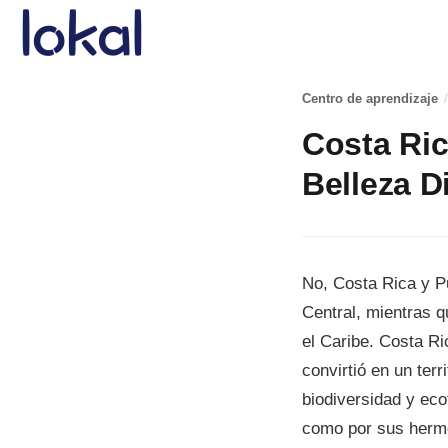
Skip to main content
Centro de aprendizaje
/
Costa Ric
Belleza D
No, Costa Rica y P
Central, mientras q
el Caribe. Costa R
convirtió en un ter
biodiversidad y eco
como por sus hermo