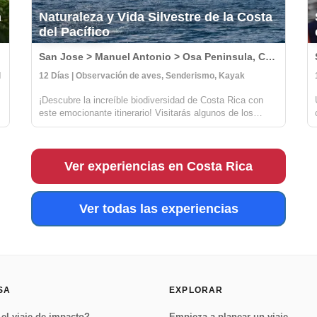
n
Naturaleza y Vida Silvestre de la Costa
del Pacífico
San Jose > Manuel Antonio > Osa Peninsula, Costa Rica
d
12 Días | Observación de aves, Senderismo, Kayak
¡Descubre la increíble biodiversidad de Costa Rica con
a
este emocionante itinerario! Visitarás algunos de los
parques nacionales más salvajes y hermosos del país,
incluyendo Carara, Manuel Antonio y Corcovado. En
Carara, tendrás la oportunidad de a...
Ver experiencias en Costa Rica
Ver todas las experiencias
SA
EXPLORAR
el viaje de impacto?
Empieza a planear un viaje