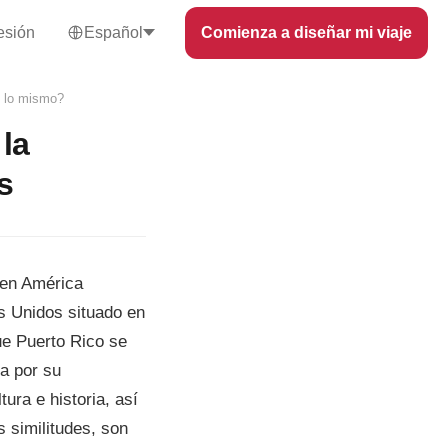
sesión
Español
Comienza a diseñar mi viaje
o lo mismo?
la
s
 en América
os Unidos situado en
ue Puerto Rico se
da por su
ura e historia, así
 similitudes, son