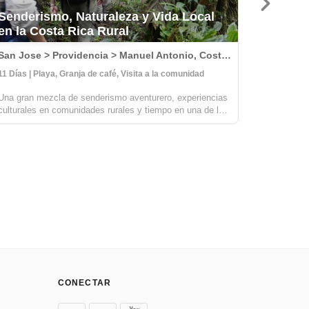
Senderismo, Naturaleza y Vida Local
en la Costa Rica Rural
Maravil
San Jose > Providencia > Manuel Antonio, Costa Rica
11 Días | Playa, Granja de café, Visita a la comunidad
Una gran mezcla de senderismo aventurero, experiencias
Embárcate
culturales en comunidades rurales y tiempo en una de las
Costa Rica
playas más hermosas de Costa Rica. Aprenderás todo
culturales 
sobre el café, la agricultura sostenible y las artesanías
prácticas 
con los locales en Provide...
experiencia
CONECTAR