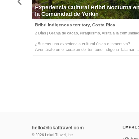
Experiencia Cultural Bribri Nocturna e
la Comunidad de Yorkin
Bribri Indigenous territory, Costa Rica
2 Días | Granja de cacao, Piragüismo, Visita a la comunida
¿Buscas una experiencia cultural única e inmersiva?
Aventúrate en el corazón del territorio indígena Talamanc
en la parte alta del río Yorkin. Saliendo del pueblo de
Bambú, harás un viaje en una canoa tradicional tallada
hacia la comunidad de Yor...
hello@lokaltravel.com
EMPRE
©
2026
Lokal Travel, Inc.
¿Qué es 