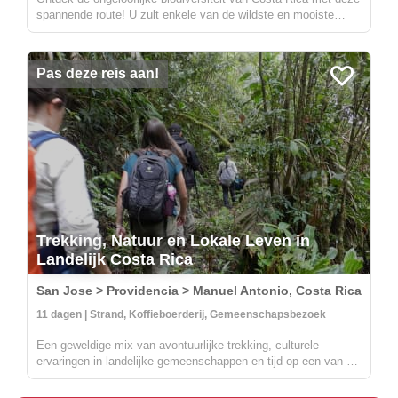
spannende route! U zult enkele van de wildste en mooiste
nationale parken van het land bezoeken, waaronder Carara,
Manuel Antonio en Corcovado. In Carara heeft u de kans om
de prachtig...
Pas deze reis aan!
Trekking, Natuur en Lokale Leven in
Landelijk Costa Rica
San Jose > Providencia > Manuel Antonio, Costa Rica
11 dagen | Strand, Koffieboerderij, Gemeenschapsbezoek
Een geweldige mix van avontuurlijke trekking, culturele
ervaringen in landelijke gemeenschappen en tijd op een van de
mooiste stranden van Costa Rica. Je leert alles over koffie,
duurzame landbouw en ambachten met de lokale bevolking in