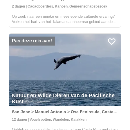
2 dagen | Cacaoboerderij, Kanoën, Gemeenschapsbezoek
Op zoek naar een unieke en meeslepende culturele ervaring?
Verken het hart van het Talamanca inheemse gebied aan de
bovenloop van de Yorkin-rivier. Vertrekkend vanuit het dorp
Bambú, maak je een reis in een traditionele uitgeholde kano
naar de Yor...
Pas deze reis aan!
Natuur en Wilde Dieren van de Pacifische
Kust
San Jose > Manuel Antonio > Osa Peninsula, Costa Rica
12 dagen | Vogelspotten, Wandelen, Kajakken
Ontdek de ongelooflijke biodiversiteit van Costa Rica met deze