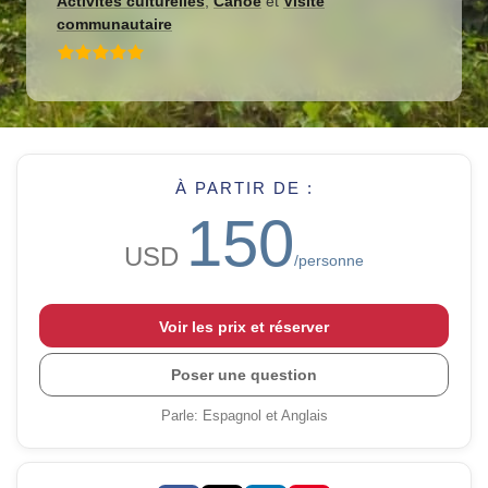
Activités culturelles
,
Canoë
et
Visite
communautaire
À PARTIR DE :
150
USD
/personne
Voir les prix et réserver
Poser une question
Parle
:
Espagnol et Anglais