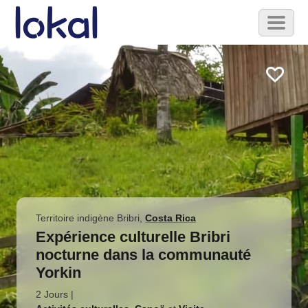
Skip to main content
Toggl
naviga
Territoire indigène Bribri
,
Costa Rica
Expérience culturelle Bribri
nocturne dans la communauté
Yorkin
2 Jours
|