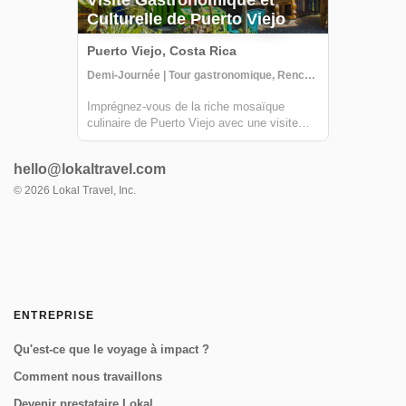
Visite Gastronomique et
Culturelle de Puerto Viejo
Puerto Viejo, Costa Rica
Demi-Journée | Tour gastronomique, Rencontrer les habitants, Visites guidées
Imprégnez-vous de la riche mosaïque
culinaire de Puerto Viejo avec une visite
gastronomique et culturelle de demi-journée
proposée par Lokal Travel, présentant une
hello@lokaltravel.com
diversité de six lieux de dégustation. Ce
voyage à travers les saveurs des
©
2026
Lokal Travel, Inc.
Caraïbes...
ENTREPRISE
Qu'est-ce que le voyage à impact ?
Comment nous travaillons
Devenir prestataire Lokal