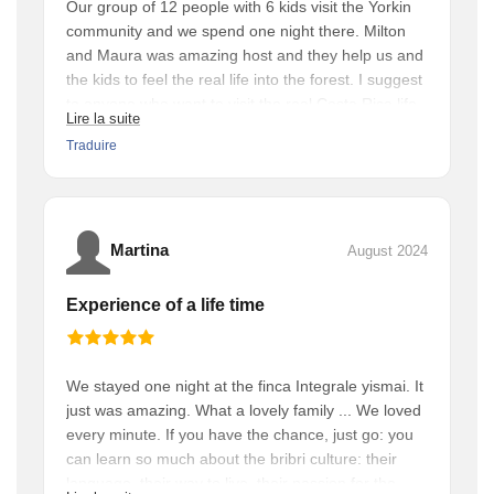
Our group of 12 people with 6 kids visit the Yorkin
community and we spend one night there. Milton
and Maura was amazing host and they help us and
the kids to feel the real life into the forest. I suggest
to anyone who want to visit the real Costa Rica life
Lire la suite
to stay with them a couple of days.
Traduire
Martina
August 2024
Experience of a life time
We stayed one night at the finca Integrale yismai. It
just was amazing. What a lovely family ... We loved
every minute. If you have the chance, just go: you
can learn so much about the bribri culture: their
language, their way to live, their passion for the