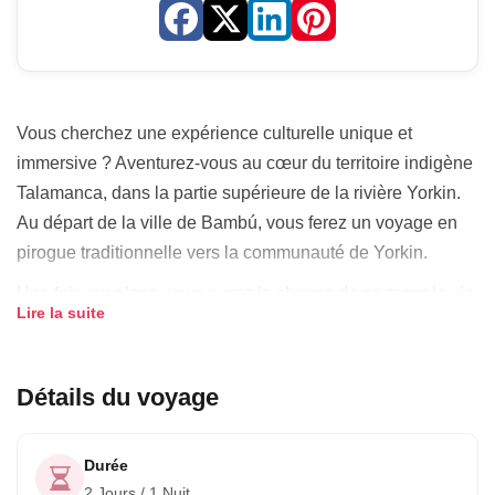
Vous cherchez une expérience culturelle unique et
immersive ? Aventurez-vous au cœur du territoire indigène
Talamanca, dans la partie supérieure de la rivière Yorkin.
Au départ de la ville de Bambú, vous ferez un voyage en
pirogue traditionnelle vers la communauté de Yorkin.
Une fois sur place, vous aurez la chance de partager la vie
Lire la suite
quotidienne, de randonner sur des sentiers interprétatifs
avec des guides natifs, de goûter à la cuisine locale et
d'apprendre le folklore des temps anciens. Vous obtiendrez
Détails du voyage
une compréhension approfondie du peuple Bribri et de leur
mode de vie.
Durée
Après une journée d'exploration et d'apprentissage, vous
2 Jours / 1 Nuit