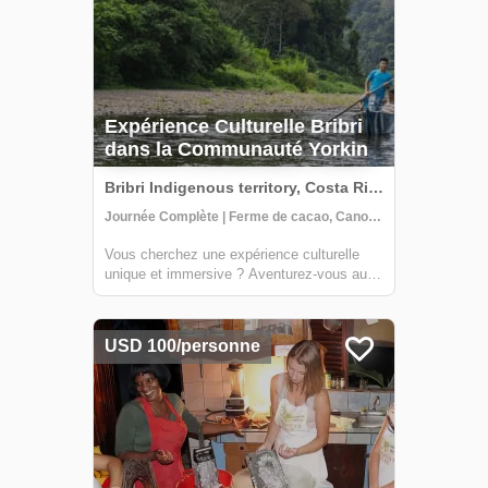
Expérience Culturelle Bribri
dans la Communauté Yorkin
Bribri Indigenous territory, Costa Rica
Journée Complète | Ferme de cacao, Canoë, Visite communautaire
Vous cherchez une expérience culturelle
unique et immersive ? Aventurez-vous au
cœur du territoire indigène Talamanca dans
la partie supérieure de la rivière Yorkin. Au
départ de la ville de Bambú, vous ferez un
USD 100/personne
voyage en pirogue traditionnelle ve...