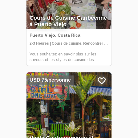
Cours de Cuisine Caribéenne
à Puerto Viejo
Puerto Viejo, Costa Rica
2-3 Heures | Cours de cuisine, Rencontrer les habitants
Vous souhaitez en savoir plus sur les
saveurs et les styles de cuisine des
Caraïbes ? Rejoignez-nous pour une leçon
de cuisine personnelle chez un chef local !
Cette expérience unique vous donnera
USD 75/personne
l'occasion d'apprendre d'un véritable
cuisinier ca...