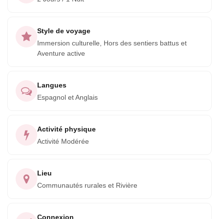
passerez la nuit dans le lodge traditionnel de la
communauté, vous immergeant encore plus dans la culture
Style de voyage
locale. Le lendemain, vous partirez en pirogue avec une
Immersion culturelle, Hors des sentiers battus et
nouvelle compréhension du peuple Bribri et de leur mode
Aventure active
de vie.
Ne manquez pas cette opportunité unique de découvrir la
Langues
culture du peuple Bribri. Réservez votre voyage
Espagnol et Anglais
aujourd'hui et aventurez-vous au cœur du territoire
indigène Talamanca.
Activité physique
Activité Modérée
Lieu
Communautés rurales et Rivière
Connexion