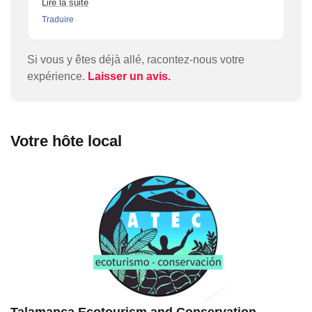
Lire la suite
environment, the traditional way of making
Traduire
chocolate. Its an 1 hour fantastic boot ride there.
The food, the accomadation and the hospitalitility
where all outstanding. We went there as family ... it
Si vous y êtes déjà allé, racontez-nous votre
was an incredible experience.
expérience.
Laisser un avis.
Votre hôte local