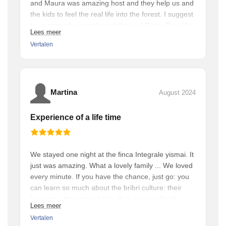
and Maura was amazing host and they help us and
the kids to feel the real life into the forest. I suggest
to anyone who want to visit the real Costa Rica life
Lees meer
to stay with them a couple of days.
Vertalen
Martina
August 2024
Experience of a life time
We stayed one night at the finca Integrale yismai. It
just was amazing. What a lovely family ... We loved
every minute. If you have the chance, just go: you
can learn so much about the bribri culture: their
language, their way to live, their passion for the
Lees meer
environment, the traditional way of making
Vertalen
chocolate. Its an 1 hour fantastic boot ride there.