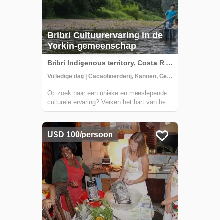
Bribri Cultuurervaring in de
Yorkin-gemeenschap
Bribri Indigenous territory, Costa Rica
Volledige dag | Cacaoboerderij, Kanoën, Gemeenschapsbezoek
Op zoek naar een unieke en meeslepende
culturele ervaring? Verken het hart van het
Talamanca inheemse gebied aan de
bovenloop van de Yorkin-rivier. Vertrekkend
vanuit het stadje Bambú, maak je een reis
USD 100/persoon
in een traditionele uitgeholde kano naar de
Y...