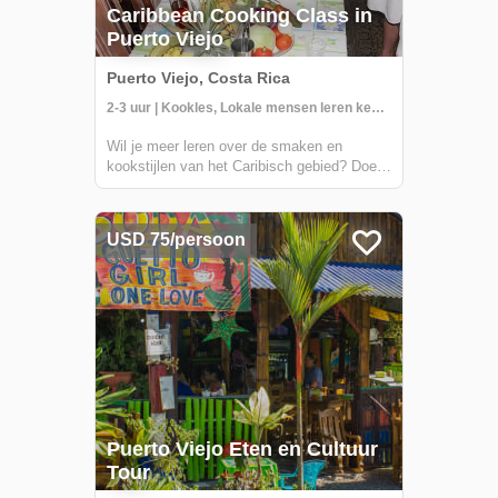
Caribbean Cooking Class in
Puerto Viejo
Puerto Viejo, Costa Rica
2-3 uur | Kookles, Lokale mensen leren kennen
Wil je meer leren over de smaken en
kookstijlen van het Caribisch gebied? Doe
mee aan een persoonlijke kookles in het
huis van een lokale chef! Deze unieke
ervaring biedt je de kans om te leren van
USD 75/persoon
een echte Caribische kok, en inzicht te
krijgen i...
Puerto Viejo Eten en Cultuur
Tour