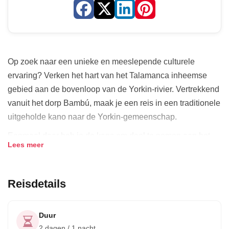
Op zoek naar een unieke en meeslepende culturele
ervaring? Verken het hart van het Talamanca inheemse
gebied aan de bovenloop van de Yorkin-rivier. Vertrekkend
vanuit het dorp Bambú, maak je een reis in een traditionele
uitgeholde kano naar de Yorkin-gemeenschap.
Eenmaal daar heb je de kans om deel te nemen aan het
Lees meer
dagelijks leven, interpretatieve paden te wandelen met
inheemse gidsen, lokaal voedsel te proeven en folklore uit
oude tijden te leren. Je krijgt een diepgaand begrip van het
Reisdetails
Bribri-volk en hun manier van leven.
Na een dag van verkenning en leren, breng je de nacht
Duur
door in de traditionele lodge van de gemeenschap,
2 dagen / 1 nacht