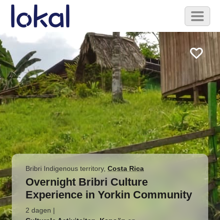
Skip to main content
Toggl
naviga
Bribri Indigenous territory
,
Costa Rica
Overnight Bribri Culture
Experience in Yorkin Community
2 dagen
|