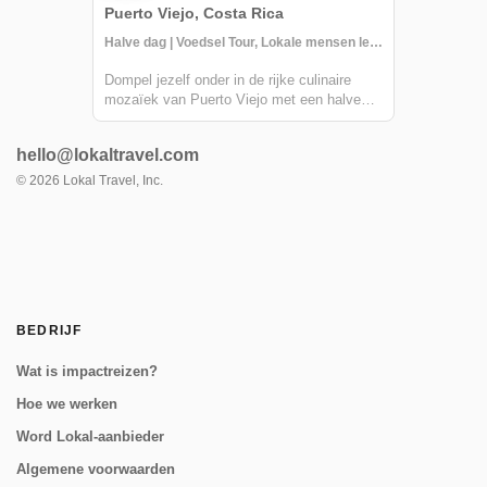
Puerto Viejo, Costa Rica
Halve dag | Voedsel Tour, Lokale mensen leren kennen, Wandeltochten
Dompel jezelf onder in de rijke culinaire
mozaïek van Puerto Viejo met een halve
dag food- en cultuurtocht aangeboden door
Lokal Travel, met een diverse selectie van
hello@lokaltravel.com
zes proeverijlocaties. Deze reis door de
smaken van de zuidelijke Cariben is niet...
©
2026
Lokal Travel, Inc.
BEDRIJF
Wat is impactreizen?
Hoe we werken
Word Lokal-aanbieder
Algemene voorwaarden