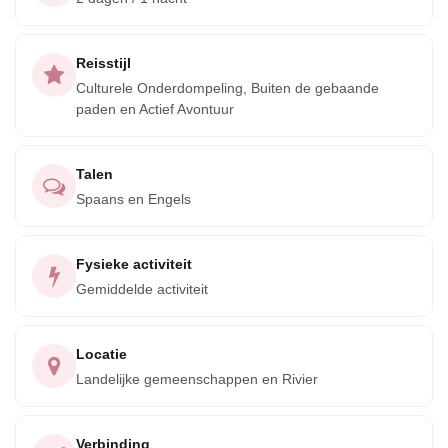
waardoor je jezelf nog verder onderdompelt in de lokale
cultuur. De volgende dag vertrek je per kano met een
Reisstijl
nieuw begrip van het Bribri-volk en hun manier van leven.
Culturele Onderdompeling, Buiten de gebaande
Mis deze unieke kans niet om de cultuur van het Bribri-volk
paden en Actief Avontuur
te ervaren. Boek vandaag nog je reis en verken het hart
van het Talamanca inheemse gebied.
Talen
Spaans en Engels
Fysieke activiteit
Gemiddelde activiteit
Locatie
Landelijke gemeenschappen en Rivier
Verbinding