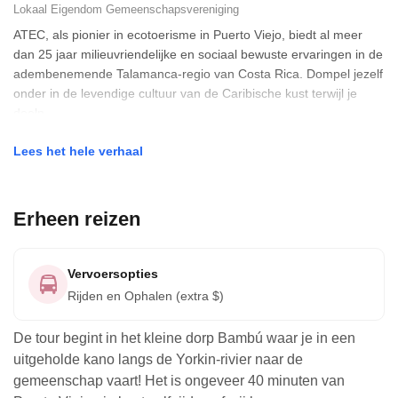
Lokaal Eigendom
Gemeenschapsvereniging
ATEC, als pionier in ecotoerisme in Puerto Viejo, biedt al meer
dan 25 jaar milieuvriendelijke en sociaal bewuste ervaringen in de
adembenemende Talamanca-regio van Costa Rica. Dompel jezelf
onder in de levendige cultuur van de Caribische kust terwijl je
deeln
Lees het hele verhaal
Erheen reizen
Vervoersopties
Rijden en Ophalen (extra $)
De tour begint in het kleine dorp Bambú waar je in een
uitgeholde kano langs de Yorkin-rivier naar de
gemeenschap vaart! Het is ongeveer 40 minuten van