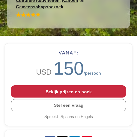
Culturele Activiteiten
,
Kanoën
en
Gemeenschapsbezoek
VANAF:
150
USD
/persoon
Bekijk prijzen en boek
Stel een vraag
Spreekt
:
Spaans en Engels