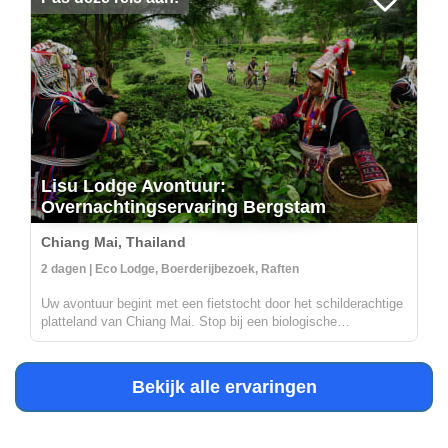
Lisu Lodge Avontuur:
Overnachtingservaring Bergstam
Chiang Mai, Thailand
2 dagen | Eco Lodge, Boerderijbezoek, Raften
Uw avontuur begint met een fietstocht door het schilderachtige
platteland van Chiang Mai. Stop bij een biologische
theeplantage om te ontdekken hoe thee op traditionele wijze
wordt verbouwd, verwerkt en getransformeerd van theebladeren
naar theeko...
Bekijk alle ervaringen