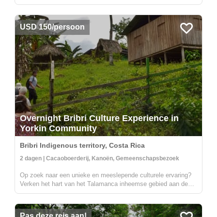
Mayabeschaving met onze 5-daagse jungle-expeditie naar El
Mirador, diep genesteld in het betoverende regenwoud van
Petén, Guatemala. Deze trekt...
USD 150/persoon
Overnight Bribri Culture Experience in
Yorkin Community
Bribri Indigenous territory, Costa Rica
2 dagen | Cacaoboerderij, Kanoën, Gemeenschapsbezoek
Op zoek naar een unieke en meeslepende culturele ervaring?
Verken het hart van het Talamanca inheemse gebied aan de
bovenloop van de Yorkin-rivier. Vertrekkend vanuit het dorp
Bambú, maak je een reis in een traditionele uitgeholde kano
naar de Yor...
Pas deze reis aan!