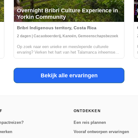
Overnight Bribri Culture Experience in
Yorkin Community
Bribri Indigenous territory, Costa Rica
kking
2 dagen | Cacaoboerderij, Kanoën, Gemeenschapsbezoek
Op zoek naar een unieke en meeslepende culturele
ervaring? Verken het hart van het Talamanca inheemse
r
gebied aan de bovenloop van de Yorkin-rivier. Vertrekkend
vanuit het dorp Bambú, maak je een reis in een
traditionele uitgeholde kano naar de Yor...
Bekijk alle ervaringen
F
ONTDEKKEN
mpactreizen?
Een reis plannen
werken
Vooraf ontworpen ervaringen