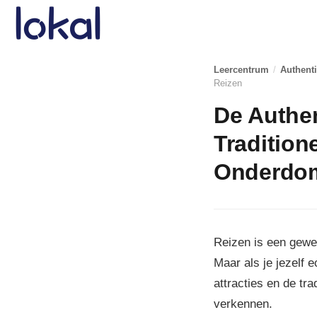
Skip to main content
Leercentrum
/
Authent
Reizen
De Authe
Tradition
Onderdom
Reizen is een gewel
Maar als je jezelf 
attracties en de tr
verkennen.