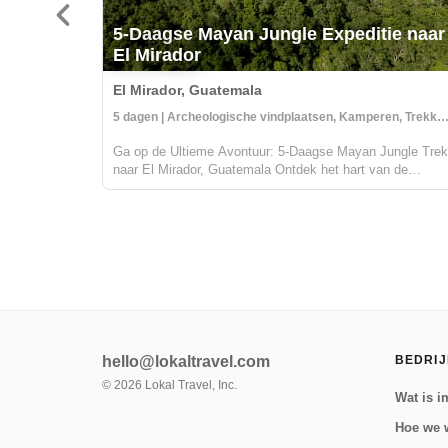
5-Daagse Mayan Jungle Expeditie naar
El Mirador
El Mirador, Guatemala
5 dagen | Archeologische vindplaatsen, Kamperen, Tre
Ga op de Ultieme Avontuur: 5-Daagse Mayan Jungle Trek
naar El Mirador, Guatemala Ontdek het hart van de
Mayabeschaving met onze 5-daagse jungle-expeditie naa
El Mirador, diep genesteld in het betoverende regenwoud
van Petén, Guatemala. Deze trekt...
hello@lokaltravel.com
BEDRIJ
©
2026
Lokal Travel, Inc.
Wat is i
Hoe we 