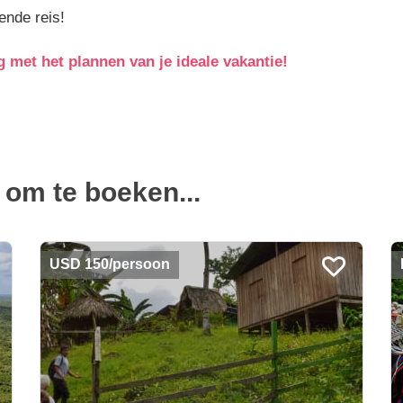
ende reis!
 met het plannen van je ideale vakantie!
n om te boeken...
USD 150/persoon