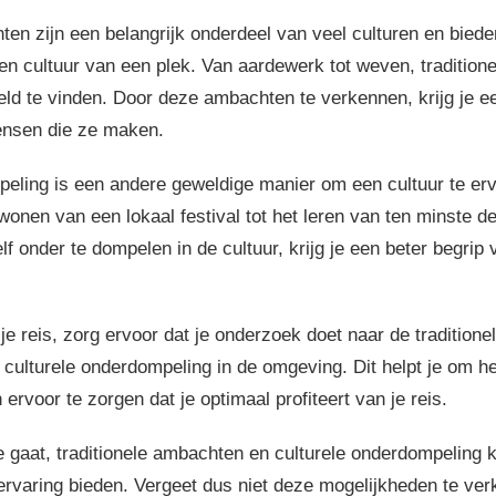
ten zijn een belangrijk onderdeel van veel culturen en biede
en cultuur van een plek. Van aardewerk tot weven, tradition
reld te vinden. Door deze ambachten te verkennen, krijg je e
ensen die ze maken.
eling is een andere geweldige manier om een cultuur te erv
jwonen van een lokaal festival tot het leren van ten minste d
elf onder te dompelen in de cultuur, krijg je een beter begri
 je reis, zorg ervoor dat je onderzoek doet naar de traditio
culturele onderdompeling in de omgeving. Dit helpt je om he
 ervoor te zorgen dat je optimaal profiteert van je reis.
e gaat, traditionele ambachten en culturele onderdompeling
ervaring bieden. Vergeet dus niet deze mogelijkheden te ver