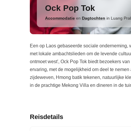
Ock Pop Tok
Accommodatie
en
Dagtochten
in
Luang Pra
Een op Laos gebaseerde sociale onderneming, wi
met lokale ambachtslieden om de levende cultuur
ontmoet west', Ock Pop Tok biedt bezoekers van
ervaring, met de mogelijkheid om deel te nemen
zijdeweven, Hmong batik tekenen, natuurlijke k
in de prachtige Mekong Villa en dineren in de tui
Reisdetails