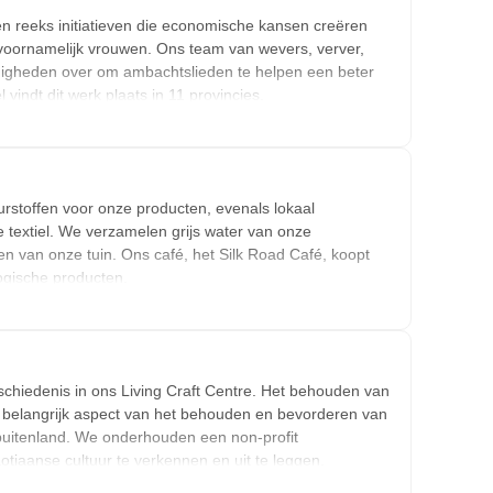
en reeks initiatieven die economische kansen creëren
 voornamelijk vrouwen. Ons team van wevers, verver,
digheden over om ambachtslieden te helpen een beter
indt dit werk plaats in 11 provincies.
lsprincipes - specifiek door concurrerende lonen,
 professionele ontwikkeling te bieden - geeft OPT
aam inkomen voor hun gezinnen en gemeenschappen te
stoffen voor onze producten, evenals lokaal
aar bezoekers het ambacht kunnen zien en beoefenen,
 textiel. We verzamelen grijs water van onze
artistieke waarde van de textiel.
n van onze tuin. Ons café, het Silk Road Café, koopt
ogische producten.
chiedenis in ons Living Craft Centre. Het behouden van
 belangrijk aspect van het behouden en bevorderen van
t buitenland. We onderhouden een non-profit
otiaanse cultuur te verkennen en uit te leggen.