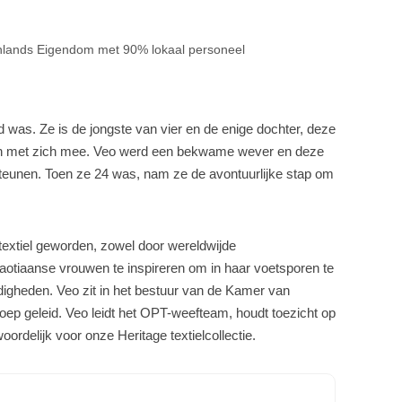
enlands Eigendom
met 90% lokaal personeel
 was. Ze is de jongste van vier en de enige dochter, deze
heden met zich mee. Veo werd een bekwame wever en deze
steunen. Toen ze 24 was, nam ze de avontuurlijke stap om
textiel geworden, zowel door wereldwijde
otiaanse vrouwen te inspireren om in haar voetsporen te
igheden. Veo zit in het bestuur van de Kamer van
ep geleid. Veo leidt het OPT-weefteam, houdt toezicht op
ordelijk voor onze Heritage textielcollectie.