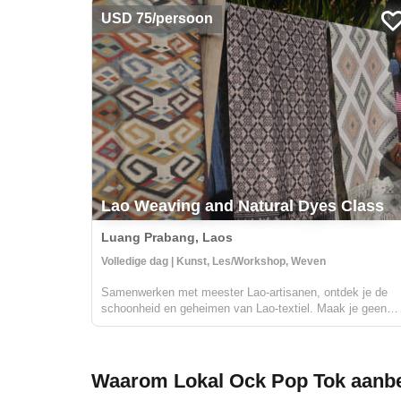
USD 75/persoon
Lao Weaving and Natural Dyes Class
Luang Prabang, Laos
Volledige dag | Kunst, Les/Workshop, Weven
Samenwerken met meester Lao-artisanen, ontdek je de
schoonheid en geheimen van Lao-textiel. Maak je geen
zorgen, er is geen eerdere ervaring nodig om een echt un
souvenir te creëren.
Waarom Lokal Ock Pop Tok aanbe