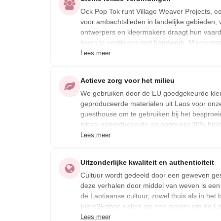
Ock Pop Tok runt Village Weaver Projects, e
voor ambachtslieden in landelijke gebieden,
ontwerpers en kleermakers draagt hun vaar
leven te verdienen met handwerk. Momenteel v
Lees meer
Door te opereren op basis van eerlijke hande
mogelijkheden voor voortdurende scholing en
Actieve zorg voor het milieu
dorpswevers de mogelijkheid om een duurz
We gebruiken door de EU goedgekeurde kleur
verdienen. En door een locatie te openen w
geproduceerde materialen uit Laos voor onze
educates OPT bezoekers over de culturele en 
guesthouse om te gebruiken bij het besproeie
lokaal geproduceerde en ongeveer 20% biol
Lees meer
Uitzonderlijke kwaliteit en authenticiteit
Cultuur wordt gedeeld door een geweven ges
deze verhalen door middel van weven is een
de Laotiaanse cultuur, zowel thuis als in he
Fibre2Fabric-galerij als een manier om de La
Lees meer