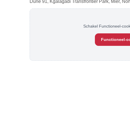
Dune 91, Kgalagadi Transfrontier Park, Mier, Nor
Schakel Functioneel-cook
Functioneel-c