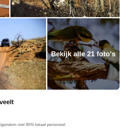
Bekijk alle 21 foto's
veelt
Eigendom
met 95% lokaal personeel