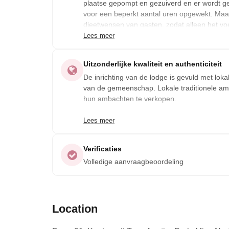
plaatse gepompt en gezuiverd en er wordt gee
voor een beperkt aantal uren opgewekt. Maa
dieetwensen van gasten, zodat alleen het vo
ecologische voetafdruk van !Xaus Lodge is z
Lees meer
Uitzonderlijke kwaliteit en authenticiteit
De inrichting van de lodge is gevuld met lok
van de gemeenschap. Lokale traditionele amb
hun ambachten te verkopen.
Lees meer
Verificaties
Volledige aanvraagbeoordeling
Location