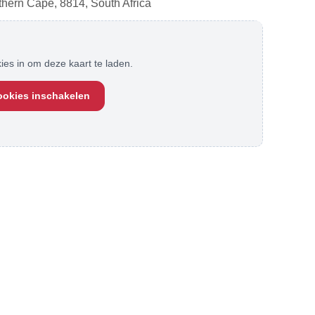
thern Cape, 8814, South Africa
ies in om deze kaart te laden.
ookies inschakelen