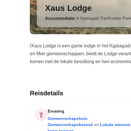
Xaus Lodge
Accommodatie
in
Kgalagadi Tranfrontier Par
!Xaus Lodge is een game lodge in het Kgalagadi
en Mier gemeenschappen, biedt de Lodge verantw
komen met de lokale bevolking en hen economis
Reisdetails
Ervaring
Gemeenschapshuis
,
Gemeenschapsbezoek
en
Lokale mensen
leren kennen