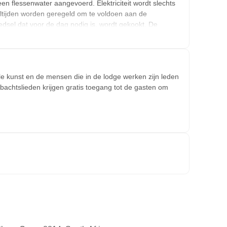
n flessenwater aangevoerd. Elektriciteit wordt slechts
ltijden worden geregeld om te voldoen aan de
edsel dat voor de dag nodig is, wordt gekookt. De
eer laag.
ale kunst en de mensen die in de lodge werken zijn leden
achtslieden krijgen gratis toegang tot de gasten om