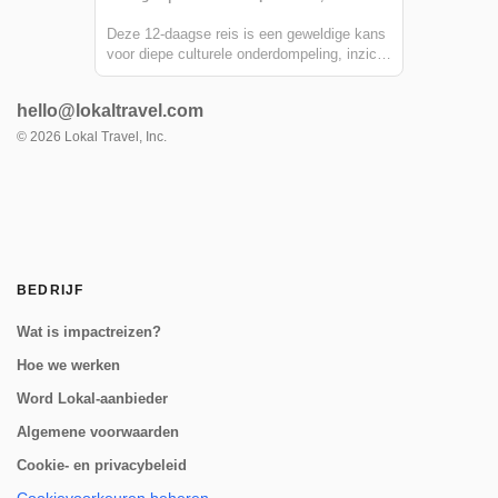
Deze 12-daagse reis is een geweldige kans
voor diepe culturele onderdompeling, inzicht
in sociale en milieuproblemen en een kijkje
in de inspanningen van de gemeenschap
hello@lokaltravel.com
die bijdragen aan de duurzame ontwikkeling
van Guatemalteekse gemeenschappen. ...
©
2026
Lokal Travel, Inc.
BEDRIJF
Wat is impactreizen?
Hoe we werken
Word Lokal-aanbieder
Algemene voorwaarden
Cookie- en privacybeleid