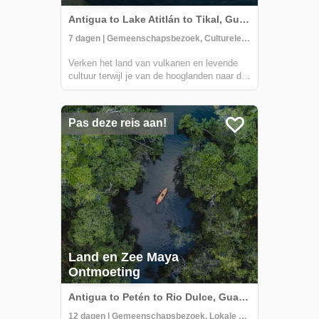
Antigua to Lake Atitlán to Tikal, Guatemala
7 dagen | Gemeenschapsbezoek, Culturele Activiteiten, Historische plekken
Verken het land van vulkanen en levende
cultuur terwijl je van de hooglanden naar de
weelderige jungles reist. Dit 7-daagse
avontuur neemt je mee naar must-see
bestemmingen zoals de UNESCO-
Pas deze reis aan!
werelderfgoedlocaties Antigua Guatemala
en Tikal. Je zult ...
Land en Zee Maya
Ontmoeting
Antigua to Petén to Rio Dulce, Guatemala
12 dagen | Gemeenschapsbezoek, Lokale mensen leren kennen, Tijd in de Natuur