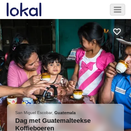
Skip to main content
Toggl
naviga
San Miguel Escobar
,
Guatemala
Dag met Guatemalteekse
Koffieboeren