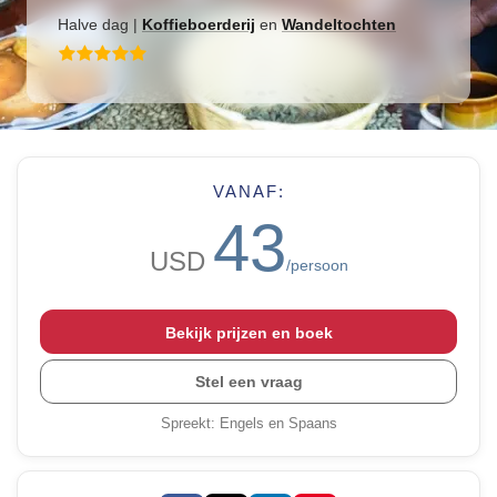
Halve dag
|
Koffieboerderij
en
Wandeltochten
VANAF:
43
USD
/persoon
Bekijk prijzen en boek
Stel een vraag
Spreekt
:
Engels en Spaans