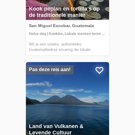
Kook pepian en tortilla's op
de traditionele manier
San Miguel Escobar, Guatemala
Halve dag | Kookles, Lokale mensen leren kennen
Wil je een unieke, authentieke
Guatemalteekse ervaring die lokale
gemeenschappen ondersteunt, geleid door
lokale Guatemalteken terwijl je van de
gebaande paden afgaat? Pepian, het
Pas deze reis aan!
nationale gerecht van Guatemala, is een
verrukkelijke kipstoofpot g...
Land van Vulkanen &
Levende Cultuur