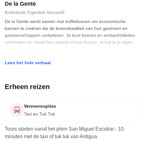
De la Gente
interpreter and moderator Jonathan.
Buitenlands Eigendom
Non-profit
De la Gente werkt samen met koffieboeren om economische
kansen te creëren die de levenskwaliteit van hun gezinnen en
gemeenschappen verbeteren. Je kunt boeren en ambachtslieden
ontmoeten en naast hen werken in hun huizen, terwijl je je eigen
souvenir maakt, om
Lees het hele verhaal
Erheen reizen
Vervoersopties
Taxi en Tuk Tuk
Tours starten vanaf het plein San Miguel Escobar - 10
minuten met de taxi of tuk tuk van Antigua.