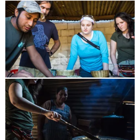
beschikbaar voor aankoop, met de optie om een
traditionele Guatemalteekse lunch te regelen voor een
extra kost.
Deze tour is ontworpen voor een minimum van twee
reizigers, waardoor het perfect is voor koppels, vrienden of
kleine groepen die de rijke weefsel van de
Guatemalteekse cultuur en zijn beroemde koffie traditie
willen verkennen.