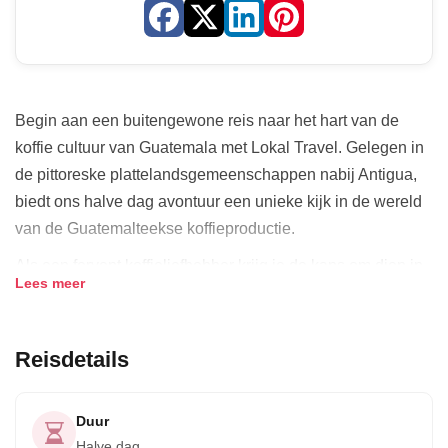
Begin aan een buitengewone reis naar het hart van de
koffie cultuur van Guatemala met Lokal Travel. Gelegen in
de pittoreske plattelandsgemeenschappen nabij Antigua,
biedt ons halve dag avontuur een unieke kijk in de wereld
van de Guatemalteekse koffieproductie.
Als een fervent koffieliefhebber krijg je de kans om diep in
Lees meer
de kunst van koffie teelt en verwerking te duiken, begeleid
door de ervaren boeren van de San Miguel Escobar
coöperatie. Ze hebben hun ambacht jarenlang verfijnd en
Reisdetails
staan te popelen om hun kennis over het produceren van
specialty-grade koffie – de trots van Guatemala – met je te
Duur
delen.
Halve dag