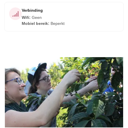
of leert om pepian, het nationale gerecht van Guatemala, te
Verbinding
bereiden, elk moment is een kans om blijvende
Wifi
:
Geen
herinneringen op te bouwen.
Mobiel bereik
:
Beperkt
Deze ervaring, geschikt voor iedereen met een liefde voor
culturele onderdompeling en culinaire avonturen, is het
hele jaar door beschikbaar. Je kunt genieten van een 3-5
uur durende tour met flexibele vertrekdata, die begint om 9
uur of 13 uur. Hoewel accommodatie niet is inbegrepen,
heb je volop mogelijkheden om het lokale gebied te voet te
verkennen en de authentieke charme van Guatemala's
kleine steden en dorpen te ervaren.
Een tweetalige gids zal je gedurende de reis begeleiden,
wat zorgt voor een naadloze en verrijkende ervaring.
Hoewel er geen WiFi is en de mobiele service beperkt is,
voegt dit toe aan de charme van het loskoppelen en jezelf
volledig onderdompelen in de lokale levensstijl. Voedsel is