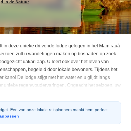
jd in de Natuur
ft in deze unieke drijvende lodge gelegen in het Mamirauá
 seizoen zult u wandelingen maken op bospaden op zoek
odgezicht uakari aap. U leert ook over het leven van
schappen, begeleid door lokale bewoners. Tijdens het
r kano! De lodge stijgt met het water en u glijdt langs
r unieke regenwoudervaringen. Ongeacht het seizoen, uw
an het regenwoud en het zal direct bijdragen aan de
r een coalitie van 8 lokale gemeenschappen met een
n het gebied.
udget. Een van onze lokale reisplanners maakt hem perfect
aanpassen