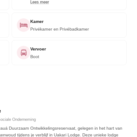
Lees meer
Activiteiten zijn inbegrepen bij uw verblijf, hoewel de
specifics afhankelijk zijn van het seizoen! Zie notities
over de route hieronder.
Kamer
Privékamer en Privébadkamer
Vervoer
Boot
e
ociale Onderneming
auá Duurzaam Ontwikkelingsreservaat, gelegen in het hart van
nwoud tijdens je verblijf in Uakari Lodge. Deze unieke lodge