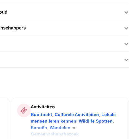
woud
tenschappers
Activiteiten
Boottocht
,
Culturele Activiteiten
,
Lokale
mensen leren kennen
,
Wildlife Spotten
,
Kanoën
,
Wandelen
en
Gemeenschapsbezoek