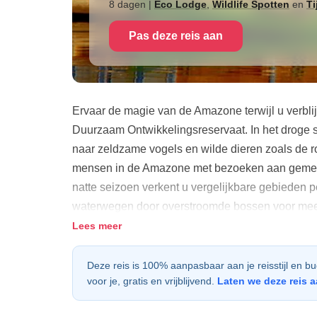
8 dagen
|
Eco Lodge
,
Wildlife Spotten
en
Ti
Pas deze reis aan
Ervaar de magie van de Amazone terwijl u verblij
Duurzaam Ontwikkelingsreservaat. In het droge
naar zeldzame vogels en wilde dieren zoals de ro
mensen in de Amazone met bezoeken aan gemeen
natte seizoen verkent u vergelijkbare gebieden pe
waterwegen door overstroomde bossen voor mee
verblijf zal u onderdompelen in de schoonheid v
Lees meer
bescherming ervan. De lodge wordt beheerd doo
diepe toewijding aan het behoud van de natuur i
Deze reis is 100% aanpasbaar aan je reisstijl en b
voor je, gratis en vrijblijvend.
Laten we deze reis 