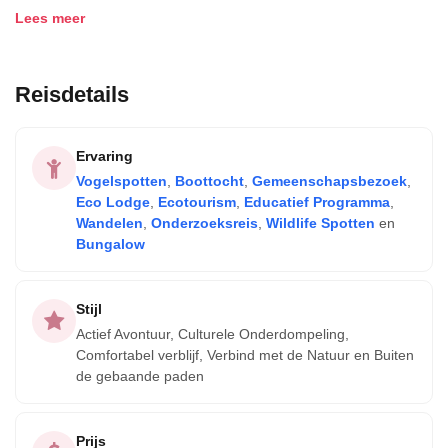
te verkennen, aangezien de lodge kano-tochten door het
Lees meer
bos aanbiedt tijdens dit seizoen.
Het Mamirauá Duurzaam Ontwikkelingsreservaat is het
Reisdetails
grootste beschermde overstroomde bos ter wereld. Terwijl
je dit rijke ecosysteem verkent, zul je veel dieren kunnen
Ervaring
zien, zoals de roodgezicht witte uakari-aap en de
Vogelspotten
,
Boottocht
,
Gemeenschapsbezoek
,
zwartgezicht eekhoorn-aap.
Eco Lodge
,
Ecotourism
,
Educatief Programma
,
Wandelen
,
Onderzoeksreis
,
Wildlife Spotten
en
Bungalow
Stijl
Actief Avontuur, Culturele Onderdompeling,
Comfortabel verblijf, Verbind met de Natuur en Buiten
de gebaande paden
Prijs