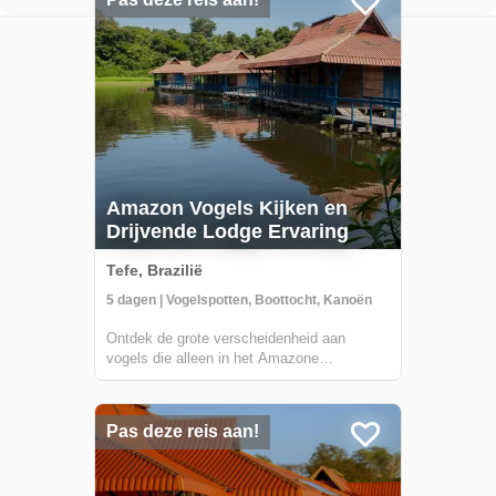
Amazon Vogels Kijken en
Drijvende Lodge Ervaring
Tefe, Brazilië
5 dagen | Vogelspotten, Boottocht, Kanoën
Ontdek de grote verscheidenheid aan
vogels die alleen in het Amazone
Regenwoud te vinden zijn terwijl je verblijft
in Uakari lodge, een unieke drijvende lodge
gelegen in het Mamirauá Duurzaam
Pas deze reis aan!
Ontwikkelingsreservaat. Je gids, die
gespecialiseerd is...