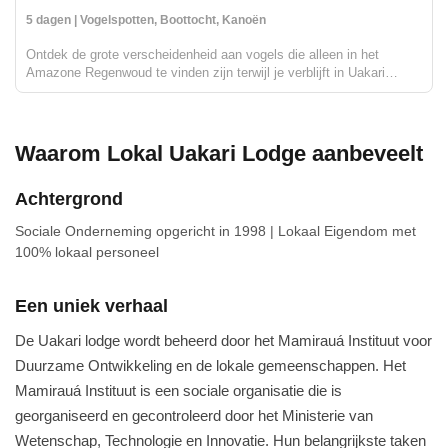
5 dagen | Vogelspotten, Boottocht, Kanoën
Ontdek de grote verscheidenheid aan vogels die alleen in het
Amazone Regenwoud te vinden zijn terwijl je verblijft in Uakari
lodge, een unieke drijvende lodge gelegen in het Mamirauá
Duurzaam Ontwikkelingsreservaat. Je gids, die gespecialiseerd is...
Waarom Lokal Uakari Lodge aanbeveelt
Achtergrond
Sociale Onderneming
opgericht in 1998
|
Lokaal Eigendom
met
100% lokaal personeel
Een uniek verhaal
De Uakari lodge wordt beheerd door het Mamirauá Instituut voor
Duurzame Ontwikkeling en de lokale gemeenschappen. Het
Mamirauá Instituut is een sociale organisatie die is
georganiseerd en gecontroleerd door het Ministerie van
Wetenschap, Technologie en Innovatie. Hun belangrijkste taken