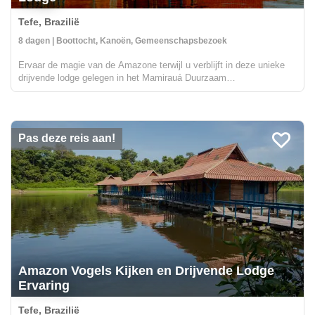
Tefe, Brazilië
8 dagen | Boottocht, Kanoën, Gemeenschapsbezoek
Ervaar de magie van de Amazone terwijl u verblijft in deze unieke
drijvende lodge gelegen in het Mamirauá Duurzaam
Ontwikkelingsreservaat. In het droge seizoen zult u wandelingen
maken op bospaden op zoek naar zeldzame vogels en wilde dieren
zoals...
Pas deze reis aan!
Amazon Vogels Kijken en Drijvende Lodge
Ervaring
Tefe, Brazilië