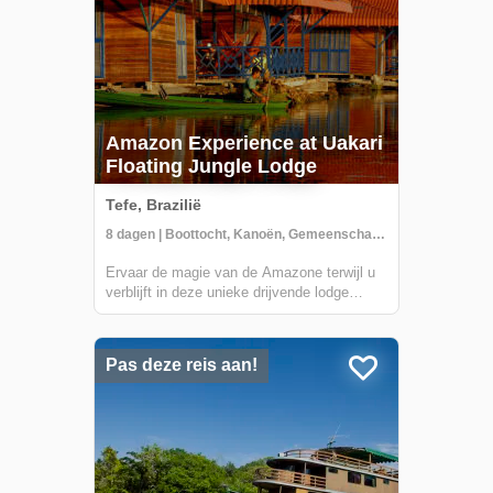
Amazon Experience at Uakari
Floating Jungle Lodge
Tefe, Brazilië
8 dagen | Boottocht, Kanoën, Gemeenschapsbezoek
Ervaar de magie van de Amazone terwijl u
verblijft in deze unieke drijvende lodge
gelegen in het Mamirauá Duurzaam
Ontwikkelingsreservaat. In het droge
seizoen zult u wandelingen maken op
Pas deze reis aan!
bospaden op zoek naar zeldzame vogels en
wilde dieren zoals...