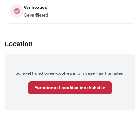
van gerecyclede PET-flessen. Hun voedsel wordt ook
Verificaties
bereid met seizoensgebonden en lokale ingrediënten.
Geverifieerd
Daarnaast creëert Uakari Lodge activiteiten die de
bescherming van natuurlijke hulpbronnen in het
Mamirauá Duurzaam Ontwikkelingsreservaat
Location
bevorderen.
Schakel Functioneel-cookies in om deze kaart te laden.
Functioneel-cookies inschakelen