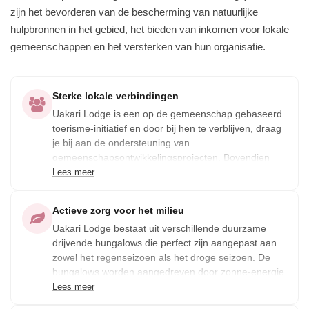
zijn het bevorderen van de bescherming van natuurlijke
hulpbronnen in het gebied, het bieden van inkomen voor lokale
gemeenschappen en het versterken van hun organisatie.
Sterke lokale verbindingen
Uakari Lodge is een op de gemeenschap gebaseerd
toerisme-initiatief en door bij hen te verblijven, draag
je bij aan de ondersteuning van
gemeenschapsontwikkelingsprojecten. Bovendien
komen de meeste medewerkers van Uakari Lodge uit
Lees meer
de riviergemeenschappen. Om te voorkomen dat de
lokale gemeenschap te afhankelijk wordt van
Actieve zorg voor het milieu
toerisme, bevorderen ze een werkrotatiesysteem,
Uakari Lodge bestaat uit verschillende duurzame
waarbij elke medewerker tien dagen per maand werkt
drijvende bungalows die perfect zijn aangepast aan
en vervolgens terugkeert naar hun huizen. Op deze
zowel het regenseizoen als het droge seizoen. De
manier kunnen de lokale gemeenschappen andere
bungalows worden aangedreven door zonne-energie
activiteiten blijven uitoefenen.
en regenwater wordt verzameld en opgeslagen. De
Lees meer
tegels die ze gebruiken voor de vloeren zijn gemaakt