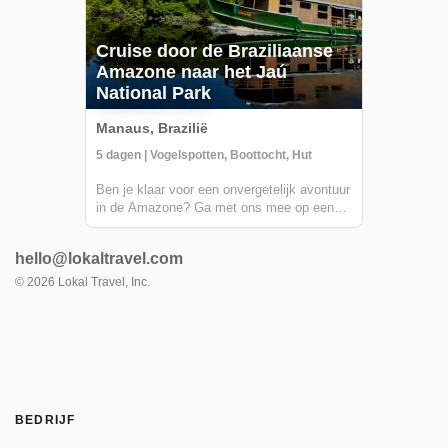
Cruise door de Braziliaanse
Amazone naar het Jaú
National Park
Manaus, Brazilië
5 dagen | Vogelspotten, Boottocht, Hut
Ben je klaar voor een onvergetelijk avontuur
in de Amazone? Ga met ons mee op een
unieke cruise door het Jaú National Park,
het grootste zoetwater bospark ter wereld
hello@lokaltravel.com
en een UNESCO Werelderfgoed. Je krijgt
de kans om de overvloedige wildlife en
©
2026
Lokal Travel, Inc.
ade...
BEDRIJF