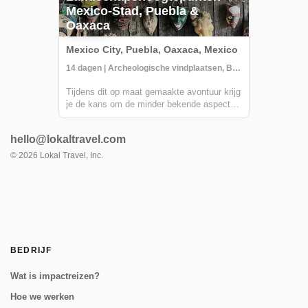
Mexico-Stad, Puebla &
Oaxaca
Mexico City, Puebla, Oaxaca, Mexico
14 dagen | Archeologische vindplaatsen, Boottocht, Les/Workshop
Tijdens dit op maat gemaakte avontuur krijg
je de kans om de minder bekende aspecten
van Mexico te ontdekken. Het land zit vol
kunst en cultuur, en staat derde ter wereld
hello@lokaltravel.com
in het aantal steden dat als UNESCO-
werelderfgoed is erkend, en is de thuisbasis
©
2026
Lokal Travel, Inc.
van...
BEDRIJF
Wat is impactreizen?
Hoe we werken