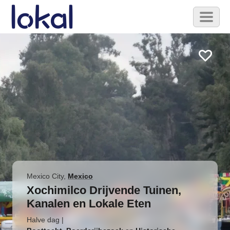
Skip to main content
Toggl
naviga
Mexico City
,
Mexico
Xochimilco Drijvende Tuinen,
Kanalen en Lokale Eten
Halve dag
|