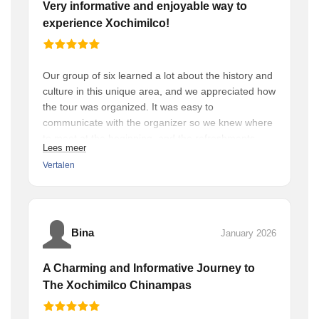
Very informative and enjoyable way to
experience Xochimilco!
Our group of six learned a lot about the history and
culture in this unique area, and we appreciated how
the tour was organized. It was easy to
communicate with the organizer so we knew where
to meet at the beginning, and the refreshments
Lees meer
provided (cafe, juice, tamales and guacamole) were
Vertalen
a nice bonus. We recommend this tour highly!
Bina
January 2026
A Charming and Informative Journey to
The Xochimilco Chinampas