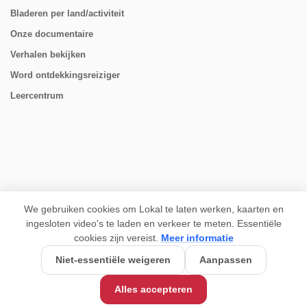
Bladeren per land/activiteit
Onze documentaire
Verhalen bekijken
Word ontdekkingsreiziger
Leercentrum
VOLG ONS
We gebruiken cookies om Lokal te laten werken, kaarten en
ingesloten video's te laden en verkeer te meten. Essentiële
cookies zijn vereist.
Meer informatie
Niet-essentiële weigeren
Aanpassen
USD 70/person
Basisprijs:
Alles accepteren
Boeking aanvragen
Stel een vraag