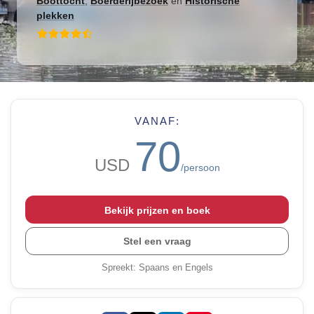
Boottocht
,
Boerderijbezoek
en
Historische
plekken
VANAF:
70
USD
/persoon
Bekijk prijzen en boek
Stel een vraag
Spreekt
:
Spaans en Engels