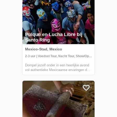
Pulque en Lucha Libre bij
Santo Ring
Mexico-Stad, Mexico
2-3 uur | Voedsel Tour, Nacht Tour, Show/Optreden
Dompel jezelf onder in een heerlijke avond
vol authentieke Mexicaanse ervaringen door
deel te nemen aan een van de meest
gekoesterde tijdverdrijven van het land - een
Lucha Libre-worstelshow! Begin je avond
met een bezoek aan een gerenommeerde
lok...