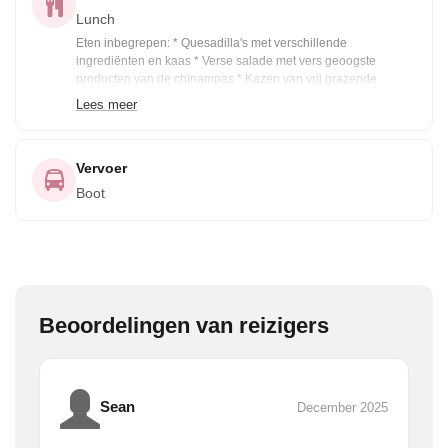
Lunch
Eten inbegrepen: * Quesadilla's met verschillende
ingrediënten en kaas * Verse salade met vers geoogste
producten van de chinampas * Kazen van vrij grazende
koeien die grazen in de chinampas * Guacamole met
Lees meer
avocado's van de lokale producenten van Cuajimalpa *
Totopos chips * Verse tamarindewater met chia * Verse koffie
Vervoer
Boot
Beoordelingen van reizigers
Sean
December 2025