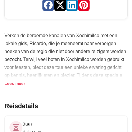
Verken de beroemde kanalen van Xochimilco met een
lokale gids, Ricardo, die je meeneemt naar verborgen
hoeken van de regio die niet door andere reizigers worden
bezocht. Terwijl veel boten in Xochimilco worden gebruikt
voor feesten, biedt deze tour een unieke ervaring gericht
op kennis, heerlijk eten en plezier. Tijdens deze speciale
tour drijf je langs de waterwegen op een traditionele
Lees meer
trajinera-boot en bezoek je oude drijvende tuinen die
bekend staan als Chinampas.
Reisdetails
Ricardo maakt deel uit van een non-profitorganisatie
genaamd De la Chinampa a Tu Mesa, en jouw tour zal hun
Duur
inspanningen ondersteunen om lokale boeren te helpen en
Halve dag