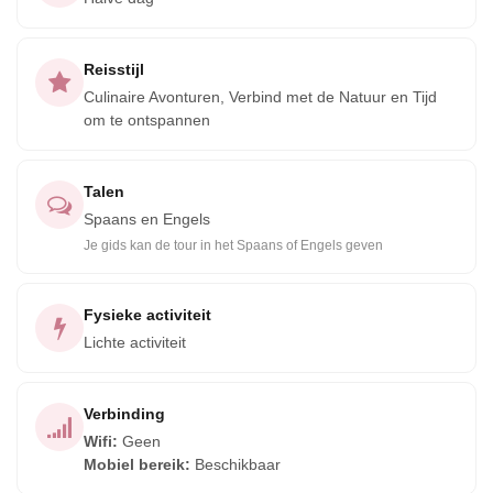
de ecologische zone van Xochimilco te behouden. Je krijgt
de kans om enkele van de boeren te ontmoeten die op
deze gronden werken en te genieten van een heerlijke
Reisstijl
maaltijd gemaakt met lokaal geteelde ingrediënten.
Culinaire Avonturen, Verbind met de Natuur en Tijd
om te ontspannen
Terwijl je door het rustige landschap reist, krijg je de kans
om trekvogels en andere dieren in het wild te spotten. Dit is
Talen
een werkelijk speciale gelegenheid om de schoonheid van
Spaans en Engels
Xochimilco te ervaren en tegelijkertijd de lokale
Je gids kan de tour in het Spaans of Engels geven
gemeenschap te ondersteunen.
Fysieke activiteit
Lichte activiteit
Verbinding
Wifi
:
Geen
Mobiel bereik
:
Beschikbaar