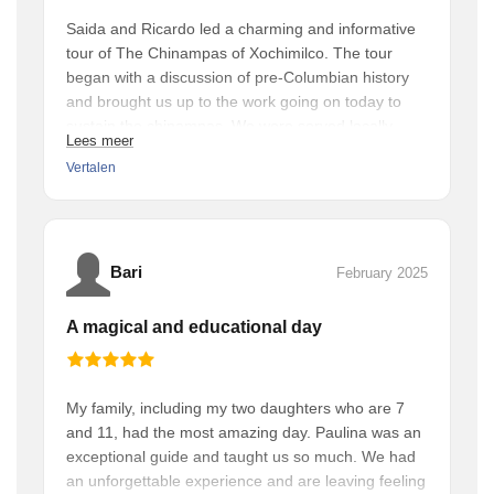
Saida and Ricardo led a charming and informative
tour of The Chinampas of Xochimilco. The tour
began with a discussion of pre-Columbian history
and brought us up to the work going on today to
sustain the chinampas. We were served locally
Lees meer
sourced food on the trajinera along with a tamarind
Vertalen
drink and Mexican coffee. We also made a stop at
a small conservation center where they are
breeding and protecting a native, endangered
salamander- the axolotl. This was a unique
experience that left us with a deeper understanding
Bari
February 2025
of Mexico City’s past and present. B & J
A magical and educational day
My family, including my two daughters who are 7
and 11, had the most amazing day. Paulina was an
exceptional guide and taught us so much. We had
an unforgettable experience and are leaving feeling